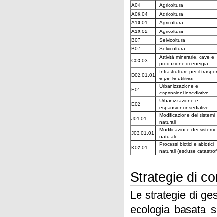
A04
Agricoltura
A06.04
Agricoltura
A10.01
Agricoltura
A10.02
Agricoltura
B07
Selvicoltura
B07
Selvicoltura
Attività minerarie, cave e
C03.03
produzione di energia
Infrastrutture per il traspo
D02.01.01
e per le utilities
Urbanizzazione e
E01
espansioni insediative
Urbanizzazione e
E02
espansioni insediative
Modificazione dei sistemi
J01.01
naturali
Modificazione dei sistemi
J03.01.01
naturali
Processi biotici e abiotici
K02.01
naturali (escluse catastrofi
Strategie di c
Le strategie di ge
ecologia basata s