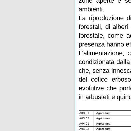
zone aperte è sen
ambienti.
La riproduzione di
forestali, di albe
forestale, come a
presenza hanno effe
L’alimentazione, c
condizionata dalla
che, senza innesc
del cotico erboso
evolutive che por
in arbusteti e quin
A03.01
Agricoltura
A03.03
Agricoltura
A04.01
Agricoltura
A04.03
Agricoltura