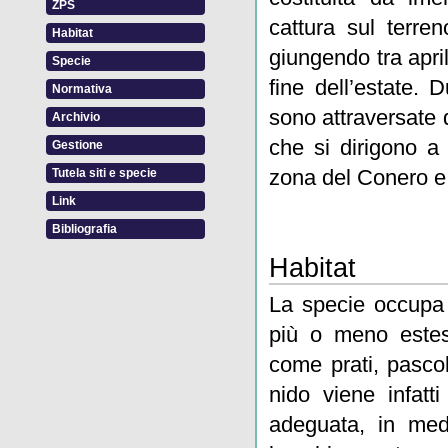
ZPS
cattura sul terre
Habitat
giungendo tra april
Specie
fine dell’estate.
Normativa
sono attraversate
Archivio
che si dirigono a
Gestione
zona del Conero e
Tutela siti e specie
Link
Bibliografia
Habitat
La specie occupa 
più o meno estes
come prati, pascoli
nido viene infatti
adeguata, in medi