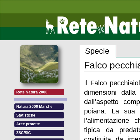
Specie
Falco pecchi
Il Falco pecchiai
dimensioni dalla 
Rete Natura 2000
dall’aspetto comp
Natura 2000 Marche
poiana. La sua c
Statistiche
l’alimentazione c
Aree protette
tipica da preda
ZSC/SIC
costituita da ime