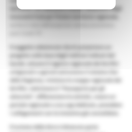
tutte la rete delle attività coinvolte nel
territorio, tra ristoranti e locali, diventano degli
innovativi hub per l’intero territorio regionale,
anche in vista dell’auspicata ripresa economica
post Covid-19”.
Il soggetto selezionato dovrà presentare un
progetto sulla base degli indirizzi indicati dal
bando: attuare il registro regionale dei birrifici
artigianali e agricoli (attraverso il sistema Siar
della Regione), rivisitare la mappa regionale dei
birrifici, valorizzare il “Passaporto per gli
aloturisti”, differenziare le attività, creare un
portale regionale e una app dedicata, prevedere
i collegamenti con le iniziative già consolidate.
Il turismo della birra è divenuto parte