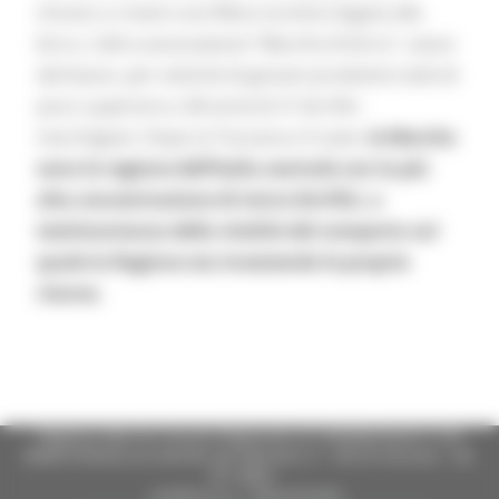
mirano a creare una filiera turistica legata alla
birra. L’altra associazione “Marche di birra”, nasce
dal basso, per volontà di giovani produttori (età di
poco superiore a 38 anni) di 21 birrifici
marchigiani. Dopo la Toscana e il Lazio,
le Marche
sono la regione dell’Italia centrale con la più
alta concentrazione di micro birrifici, a
testimonianza della vitalità del comparto sul
quale la Regione sta investendo le proprie
risorse.
Regione Marche Giunta Regionale (CF 80008630420 P.IVA
00481070423) via Gentile da Fabriano, 9 - 60125 Ancona - tel.
071.8061
casella p.e.c. istituzionale :