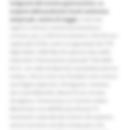
integrante del turismo gastronomico. La
scoperta delle produzioni locali costituisce,
sempre più, motivo di viaggio.
Il mercato
registra continue crescite di produzione e
consumi, pari a 3,4% di incremento e 33,6 litri pro
capite (dati 2018). La birra è apprezzata dal 77%
degli italiani. Nelle Marche operano due realtà
importanti: l’Associazione nazionale “Città della
birra”, con sede ad Apecchio e presieduta dal suo
sindaco, che ha come soci fondatori otto Comuni
marchigiani (Apecchio, Fermignano, Cantiano,
Serra Sant’Abbondio, Monte Porzio, Arcevia,
Servigliano, Comunanza), un Comune umbro
(Montone) e uno dell’Abruzzo (Fossa). È il
movimento nazionale dei Comuni che ospitano,
nel loro territorio, birrifici e brew pub e che