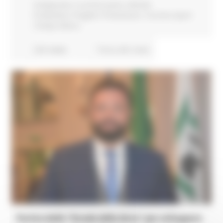
Artigianato
In primo piano
Attività
Produttive
Progetti
Promozione
Turismo Sport
Tempo libero
232 views
Torna alle news
Partire dalle “Strade della birra” per sviluppare