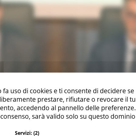
 fa uso di cookies e ti consente di decidere se 
i liberamente prestare, rifiutare o revocare il 
nto, accedendo al pannello delle preferenze. S
consenso, sarà valido solo su questo dominio
Servizi:
(2)