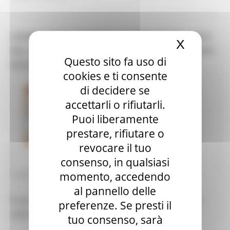
CORONAVIRUS MARCHE: AGGIORNAMENTO DATI
X
Nascond
DAL SERVIZIO SANITÀ - SITUAZIONE AL 09/10/2020 -
Questo sito fa uso di
DECESSI
cookies e ti consente
di decidere se
accettarli o rifiutarli.
Puoi liberamente
prestare, rifiutare o
revocare il tuo
consenso, in qualsiasi
momento, accedendo
VENERDÌ 9 OTTOBRE 2020 17:33
al pannello delle
Il servizio Sanità della Regione ha comunicato che
preferenze. Se presti il
nelle ultime 24 ore non si sono verificati decessi.
tuo consenso, sarà