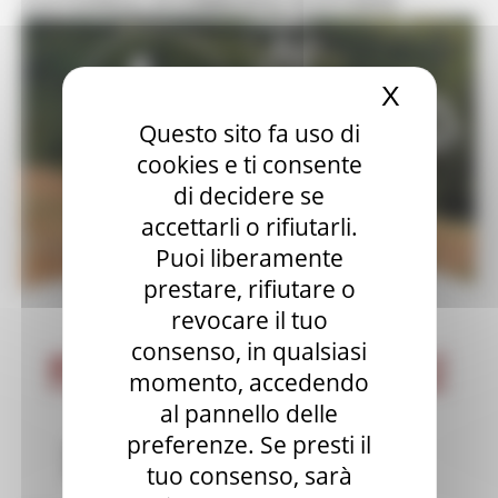
SOSTENIBILE. SI COMINCIA IL 19 OTTOBRE
X
Nascond
Questo sito fa uso di
cookies e ti consente
di decidere se
accettarli o rifiutarli.
Puoi liberamente
prestare, rifiutare o
revocare il tuo
consenso, in qualsiasi
momento, accedendo
al pannello delle
preferenze. Se presti il
tuo consenso, sarà