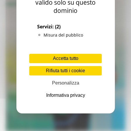
valido solo su questo
dominio
Servizi:
(2)
Misura del pubblico
Accetta tutto
Rifiuta tutti i cookie
Personalizza
Informativa privacy