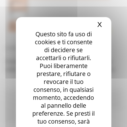
X
Nascond
Questo sito fa uso di
cookies e ti consente
DOMENICA 11 OTTOBRE 2020 18:00
di decidere se
accettarli o rifiutarli.
Il Servizio Sanità della Regione ha comunicato che
Puoi liberamente
nelle ultime 24 ore non sono stati notificati decessi.
prestare, rifiutare o
revocare il tuo
consenso, in qualsiasi
momento, accedendo
Coronavirus
In primo piano
Protezione
Civile
Salute
Sociale
al pannello delle
preferenze. Se presti il
Continua..
tuo consenso, sarà