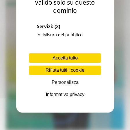
valido solo su questo
dominio
Servizi:
(2)
Misura del pubblico
Accetta tutto
Rifiuta tutti i cookie
Personalizza
Informativa privacy