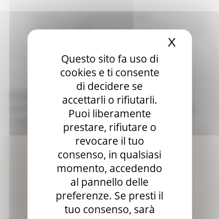
Coronavirus
In primo piano
Protezione
Civile
Salute
Sociale
X
Nascond
Continua..
Questo sito fa uso di
cookies e ti consente
di decidere se
ELEZIONI REGIONALI 2020: PROCLAMATI GLI
accettarli o rifiutarli.
ELETTI ALLA PRESIDENZA DELLA GIUNTA E AL
Puoi liberamente
CONSIGLIO REGIONALE
prestare, rifiutare o
revocare il tuo
consenso, in qualsiasi
momento, accedendo
al pannello delle
preferenze. Se presti il
tuo consenso, sarà