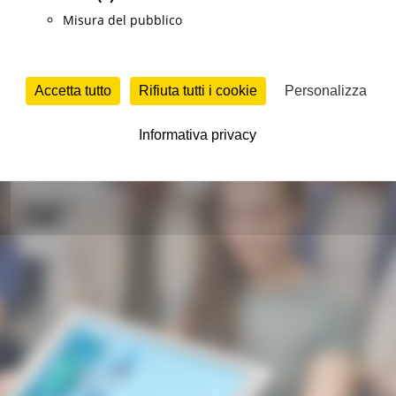
e professionale dei giovani: al via 13 percorsi
Misura del pubblico
Accetta tutto
Rifiuta tutti i cookie
Personalizza
Informativa privacy