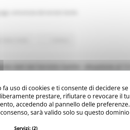
 oggi, comunicata dal servizio Sanità.
e
Salute
Sociale
Continua..
o dati dal Servizio Sanità - situazione al 1
 fa uso di cookies e ti consente di decidere se 
i liberamente prestare, rifiutare o revocare il 
nto, accedendo al pannello delle preferenze. S
consenso, sarà valido solo su questo dominio
Servizi:
(2)