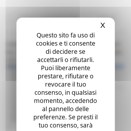
Ambiente
In primo piano
Sociale
Continua..
X
Nascond
Questo sito fa uso di
cookies e ti consente
CORONAVIRUS MARCHE: AGGIORNAMENTO DATI
di decidere se
DAL SERVIZIO SANITÀ - SITUAZIONE AL 17/11/2020
accettarli o rifiutarli.
ORE 9.00
Puoi liberamente
prestare, rifiutare o
revocare il tuo
consenso, in qualsiasi
momento, accedendo
al pannello delle
preferenze. Se presti il
tuo consenso, sarà
MARTEDÌ 17 NOVEMBRE 2020 09:30