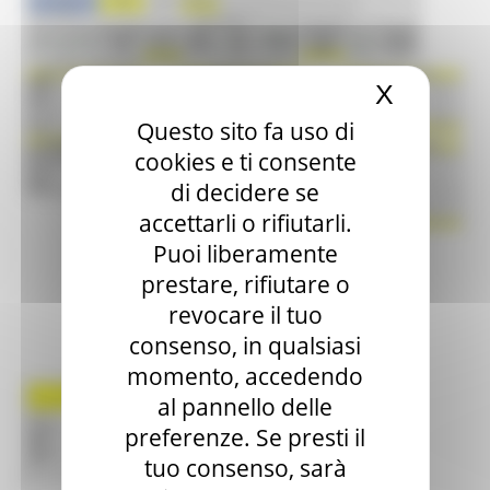
X
Nascond
Questo sito fa uso di
cookies e ti consente
di decidere se
accettarli o rifiutarli.
Puoi liberamente
prestare, rifiutare o
revocare il tuo
consenso, in qualsiasi
momento, accedendo
al pannello delle
preferenze. Se presti il
tuo consenso, sarà
MARTEDÌ 6 APRILE 2021 16:13