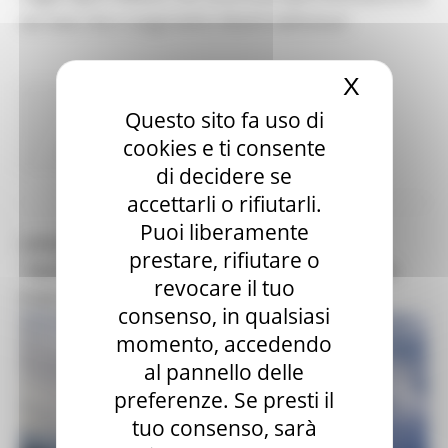
sei mesi che ci auguriamo diventi definitiva”.
X
Nascond
In primo piano
Infrastrutture e Trasporti
Questo sito fa uso di
cookies e ti consente
Continua..
di decidere se
accettarli o rifiutarli.
Puoi liberamente
CIPESS, VIA LIBERA AI 106 MILIONI, BUGARO:
prestare, rifiutare o
“RISORSE DECISIVE PER LE INFRASTRUTTURE
revocare il tuo
PORTUALI DEL MEDIO ADRIATICO”
consenso, in qualsiasi
momento, accedendo
al pannello delle
preferenze. Se presti il
tuo consenso, sarà