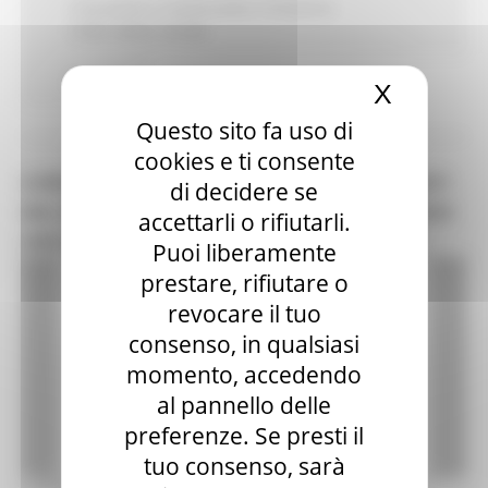
Coronavirus
In primo piano
Protezione
Civile
Salute
Sociale
Continua..
X
Nascond
Questo sito fa uso di
cookies e ti consente
CORONAVIRUS MARCHE: AGGIORNAMENTO DATI
di decidere se
DAL SERVIZIO SANITÀ - SITUAZIONE AL 19/10/2020
accettarli o rifiutarli.
ORE 9.00
Puoi liberamente
prestare, rifiutare o
revocare il tuo
consenso, in qualsiasi
momento, accedendo
al pannello delle
preferenze. Se presti il
tuo consenso, sarà
LUNEDÌ 19 OTTOBRE 2020 09:48