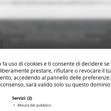
regione.marche.contrastoviolenzaealbi@emarche.it
zzo pec
entro le 
e (CF 80008630420 P.IVA 00481070423) via Gentile da Fabriano, 9 
ella p.e.c. istituzionale :
regione.marche.protocollogiunta@emarche
Sito realizzato su CMS DotNetNuke by DotNetNuke Corporation
Autorizzazione SIAE n° 1225/I/1298
DUNS - Data Universal Numbering System: 514216030
tilizzo
|
Informativa TEAMS
|
Informativa sui Cookie
|
Accessibilit
 fa uso di cookies e ti consente di decidere se 
i liberamente prestare, rifiutare o revocare il 
nto, accedendo al pannello delle preferenze. S
consenso, sarà valido solo su questo dominio
Servizi:
(2)
Misura del pubblico