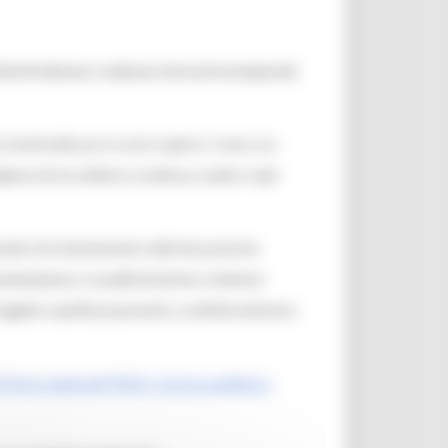
ità finalizzate a realizzare interventi emergenziali
o inestimabile per la nostra regione. Creare una
giana che ha sofferto e continua a subire i colpi
ionale e di sostentamento nella fase postuma
artecipazione, in qualità di partner, di almeno
 soggetto capofila proponente. Le attività andranno
e/Terzo-settore#19923_Avviso-pubblico-