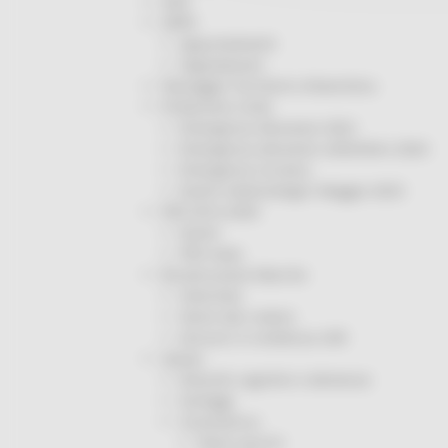
ODS
ORPS
Appuntamenti
Segnalazioni
Paesaggio Territorio Urbanistica
Protezione Civile
Emergenza Alluvione 2022
Emergenza alluvione settembre 2024
Emergenza Ucraina
Eventi metereologici Maggio 2023
PSR 2014-2020
Eventi
PSR news
Ricostruzione Marche
Interviste
Storie dal cratere
Annunci in evidenza USR
Salute
Disturbi cognitivi e demenze
Sorteggi
Coronavirus
Piano vaccini