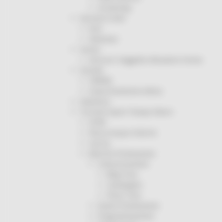
Screening
Servizio Civile
Enti
Volontari
Sisma
Annunci Soggetto Attuatore Sisma
Sociale
CRRDD
Invecchiamento Attivo
Statistica
Turismo Sport Tempo libero
ATIM
Pesca Acque Interne
Caccia
Marche Promozione
Comunicazione
Blog Tour
Campagne
Press Tour
Eventi Promozione
Programmazione