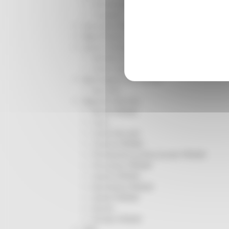
Infrastrutture
Trasporti
Istruzione Formazione e Diritto allo studio
l8perilfuturo
Lavoro Formazione professionale
Attività Eures
Centri Impiego
Marchigiani nel mondo
Racconti
Migranti Marche
Bandi PRIMM
Casa
Come fare per
Cultura PRIMM
Formazione professionale PRIMM
Istruzione PRIMM
Lavoro PRIMM
Normativa PRIMM
Salute PRIMM
Servizi
Sociale PRIMM