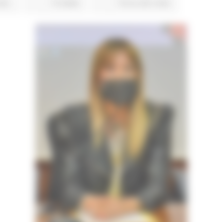
ale
13 views
Torna alle news