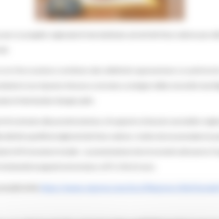
er un progetto regionale di rete destinato ad enti del Terzo settore per attiv
vid.
re con il loro prezioso contributo alla collettività rappresentano un patrimoni
 sanitaria è una risposta virtuosa e concreta a sostegno della comunità marchi
ale al Volontariato Giorgia Latini.
ni di contrasto alla povertà estrema, di supporto al tessuto associativo reg
attività specifiche degli enti del Terzo settore. Inoltre dovrà prevedere la p
azioni di Promozione Sociale. La presentazione dovrà avvenire attraverso il
di ministeriali assegnati ammontano a 875.296,63 euro.
https://www.regione.marche.it/Regione-Utile/Social
icabili al link