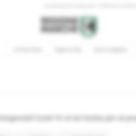
|
Amministrazione Trasparente
Profilo del committen
In Primo Piano
Regione Utile
Entra in Regione
ergenziali Covid-19: al via l’avviso per un pr