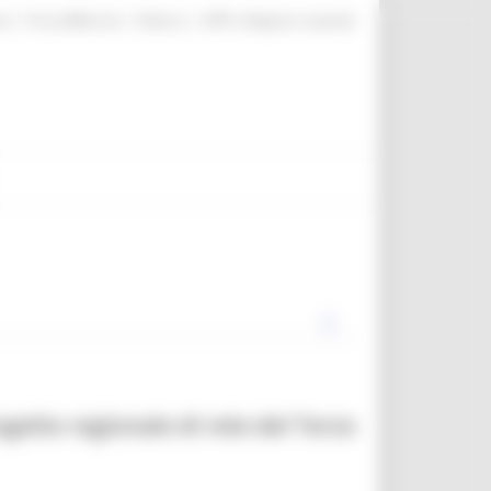
|
|
|
te
ProcediMarche
Rubrica
URP: la Regione risponde
ogetto regionale di rete del Terzo