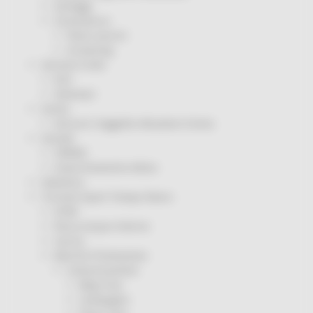
Sorteggi
Coronavirus
Piano vaccini
Screening
Servizio Civile
Enti
Volontari
Sisma
Annunci Soggetto Attuatore Sisma
Sociale
CRRDD
Invecchiamento Attivo
Statistica
Turismo Sport Tempo libero
ATIM
Pesca Acque Interne
Caccia
Marche Promozione
Comunicazione
Blog Tour
Campagne