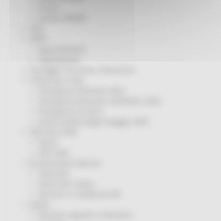
Servizi
Sociale PRIMM
ODS
ORPS
Appuntamenti
Segnalazioni
Paesaggio Territorio Urbanistica
Protezione Civile
Emergenza Alluvione 2022
Emergenza alluvione settembre 2024
Emergenza Ucraina
Eventi metereologici Maggio 2023
PSR 2014-2020
Eventi
PSR news
Ricostruzione Marche
Interviste
Storie dal cratere
Annunci in evidenza USR
Salute
Disturbi cognitivi e demenze