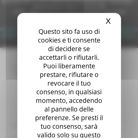
Sito realizzato su CMS DotNetNuke by DotNetNuke Corporation
Elezioni 2020
Autorizzazione SIAE n° 1225/I/1298
Sala stampa
DUNS - Data Universal Numbering System: 514216030
per Candidati
X
Nascond
Copyright 2026 by Regione Marche
Per operatori e Comuni
Energia
Privacy
|
Termini Di Utilizzo
|
Informativa TEAMS
|
Informativa sui
Questo sito fa uso di
Enti Locali e PA
Cookie
|
Accessibilità
|
Dichiarazione di Accessibilità
|
Sitemap
|
cookies e ti consente
Marche sicure
Login
di decidere se
Scuola della PA
Soggetto aggregatore
accettarli o rifiutarli.
SUAM
Puoi liberamente
EU Direct
prestare, rifiutare o
Europa ed Estero
Aiuti di stato
revocare il tuo
Cooperazione internazionale
consenso, in qualsiasi
Expo Dubai 2020
momento, accedendo
Progetto Gear Up!
Delegazione Bruxelles
al pannello delle
Eventi FESR FSE
preferenze. Se presti il
Fondi Europei
tuo consenso, sarà
Finanze
Tributi
valido solo su questo