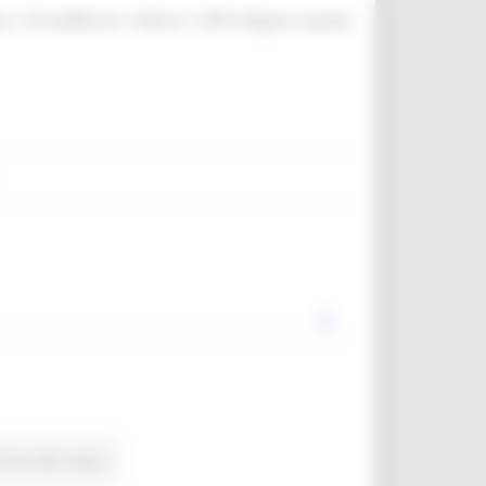
|
|
|
te
ProcediMarche
Rubrica
URP: la Regione risponde
orna alle news