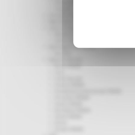
Infrastrutture
Trasporti
Istruzione Formazione e Diritto allo studio
l8perilfuturo
Lavoro Formazione professionale
Attività Eures
Centri Impiego
Marchigiani nel mondo
Racconti
Migranti Marche
Bandi PRIMM
Casa
Come fare per
Cultura PRIMM
Formazione professionale PRIMM
Istruzione PRIMM
Lavoro PRIMM
Normativa PRIMM
Salute PRIMM
Servizi
Sociale PRIMM