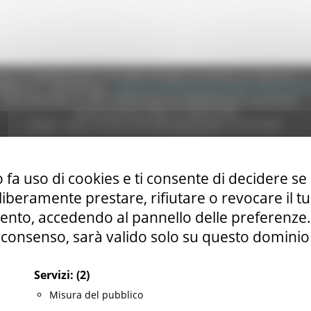
e (CF 80008630420 P.IVA 00481070423) via Gentile da Fabriano, 9 
ella p.e.c. istituzionale :
regione.marche.protocollogiunta@emarche
Sito realizzato su CMS DotNetNuke by DotNetNuke Corporation
Autorizzazione SIAE n° 1225/I/1298
DUNS - Data Universal Numbering System: 514216030
 fa uso di cookies e ti consente di decidere se 
tilizzo
|
Informativa TEAMS
|
Informativa sui Cookie
|
Accessibilit
i liberamente prestare, rifiutare o revocare il 
nto, accedendo al pannello delle preferenze. S
consenso, sarà valido solo su questo dominio
Servizi:
(2)
Misura del pubblico