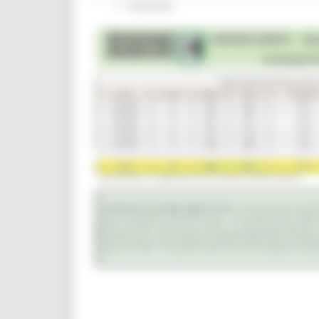
Interventi
CUG
Violenza di genere
Elezioni 2025
Marche Innovazione
bandi internazionalizzazione
Bandi ricerca e innovazione
Innovazione bandi
InvestinMarche
bandi attrazione investimenti
Manifestazione di interesse 2025
Manifestazioni di interesse
Manifestazioni di interesse 2026
Pnrr
1000 Esperti
Eventi PNRR
Missione 1
missione 2
Missione 3
Missione 4
Missione 5