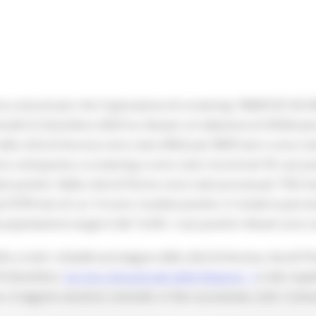
 ha comunicato che l'operazione di screening "MARCHE SICURE
tedì 22 dicembre 2020 ha rilevato un'adesione di 45564 pers
 città di Ancona sono stati effettuati 9899 test e sono stati 
 sottoposte a screening e sono stati riscontrati 95 casi posi
ati positivi. Nella città di Fermo sono stati processati 7352 te
i 8799 test di cui 14 sono risultati positivi. In totale la perce
popolazione target è del 14,4%. I casi positivi rilevati sono
lto a tutti i cittadini prosegue nelle città di Ancona, Ascol
29 dicembre.
Sul sito istituzionale della Regione
e dei rispe
. A seguire saranno coinvolti, in fasi successive, tutti i Com