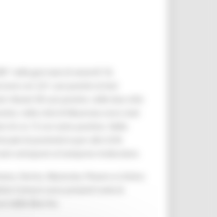
" nelle giornate di venerdì 18,
one con 221 casi positivi al test
rilevati 58 casi positivi, nelle due città
tivi, nella città di Macerata sono stati
st di cui 13 con esito positivo. Nella
ntuale di positività è pari allo 0,5%
 stati sottoposti al tampone molecolare.
i Piceno, Fermo, Macerata, Pesaro e Urbino
ttivi Comuni sono presenti tutte le
uni delle Marche.