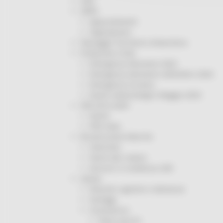
ODS
ORPS
Appuntamenti
Segnalazioni
Paesaggio Territorio Urbanistica
Protezione Civile
Emergenza Alluvione 2022
Emergenza alluvione settembre 2024
Emergenza Ucraina
Eventi metereologici Maggio 2023
PSR 2014-2020
Eventi
PSR news
Ricostruzione Marche
Interviste
Storie dal cratere
Annunci in evidenza USR
Salute
Disturbi cognitivi e demenze
Sorteggi
Coronavirus
Piano vaccini