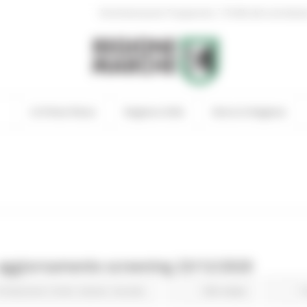
|
Amministrazione Trasparente
Profilo del committen
In Primo Piano
Regione Utile
Entra in Regione
aggiornamento screening 23/12/2020
Protezione Civile
Salute
Sociale
334 views
T