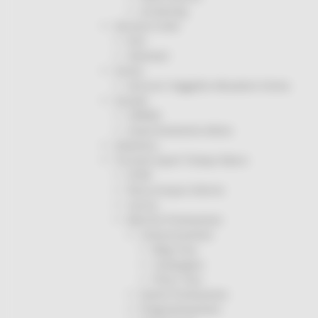
Screening
Servizio Civile
Enti
Volontari
Sisma
Annunci Soggetto Attuatore Sisma
Sociale
CRRDD
Invecchiamento Attivo
Statistica
Turismo Sport Tempo libero
ATIM
Pesca Acque Interne
Caccia
Marche Promozione
Comunicazione
Blog Tour
Campagne
Press Tour
Eventi Promozione
Programmazione