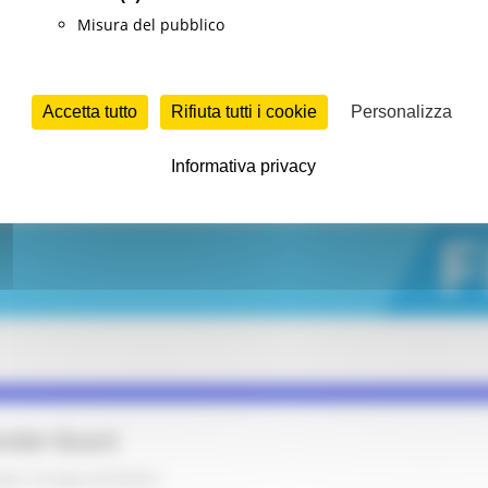
Misura del pubblico
Accetta tutto
Rifiuta tutti i cookie
Personalizza
Informativa privacy
older Board
opei
Europa ed Estero