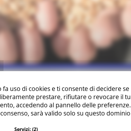
ana
 fa uso di cookies e ti consente di decidere se 
opei
Europa ed Estero
i liberamente prestare, rifiutare o revocare il 
nto, accedendo al pannello delle preferenze. S
consenso, sarà valido solo su questo dominio
Servizi:
(2)