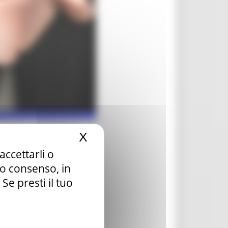
X
Nascondi il banner dei c
accettarli o
tuo consenso, in
e presti il tuo