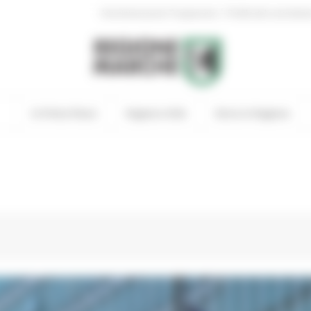
|
Amministrazione Trasparente
Profilo del committen
In Primo Piano
Regione Utile
Entra in Regione