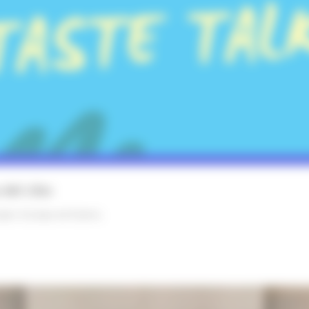
 del cibo
opei
Europa ed Estero