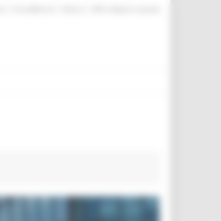
|
|
|
te
ProcediMarche
Rubrica
URP: la Regione risponde