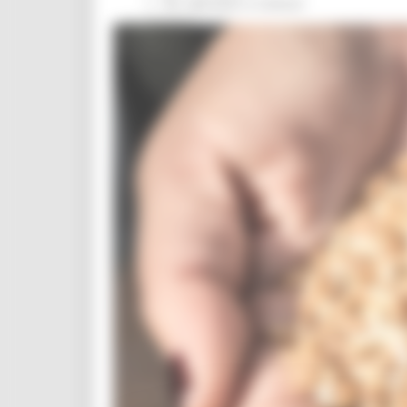
Per operatori e Comuni
Energia
Enti Locali e PA
Marche sicure
Scuola della PA
Soggetto aggregatore
SUAM
EU Direct
Europa ed Estero
Aiuti di stato
Cooperazione internazionale
Expo Dubai 2020
Progetto Gear Up!
Delegazione Bruxelles
Eventi FESR FSE
Fondi Europei
Finanze
Tributi
Garanzia Giovani
Giovani
Infrastrutture e Trasporti
Infrastrutture