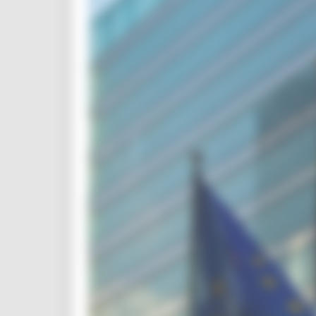
CUG
Violenza di genere
Elezioni 2025
Marche Innovazione
bandi internazionalizzazione
Bandi ricerca e innovazione
Innovazione bandi
InvestinMarche
bandi attrazione investimenti
Manifestazione di interesse 2025
Manifestazioni di interesse
Manifestazioni di interesse 2026
Pnrr
1000 Esperti
Eventi PNRR
Missione 1
missione 2
Missione 3
Missione 4
Missione 5
Missione 6