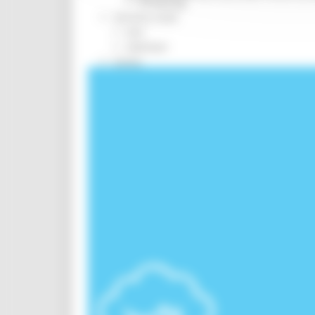
Screening
Servizio Civile
Enti
Volontari
Sisma
Annunci Soggetto Attuatore Sisma
Sociale
CRRDD
Invecchiamento Attivo
Statistica
Turismo Sport Tempo libero
ATIM
Pesca Acque Interne
Caccia
Marche Promozione
Comunicazione
Blog Tour
Campagne
Press Tour
Eventi Promozione
Programmazione
Promozione