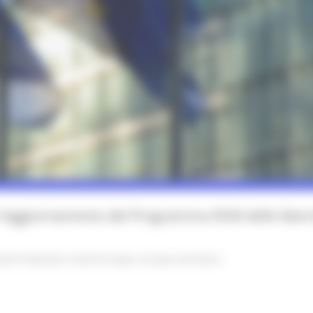
’aggiornamento del Programma FESR delle Marche
vità Produttive
Fondi Europei
Europa ed Estero