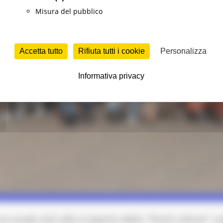
Misura del pubblico
Accetta tutto
Rifiuta tutti i cookie
Personalizza
Informativa privacy
a study visit alla scoperta della "food culture" 