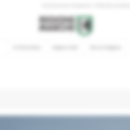
|
Amministrazione Trasparente
Profilo del committen
In Primo Piano
Regione Utile
Entra in Regione