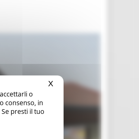
X
Nascondi il banner dei c
accettarli o
tuo consenso, in
e presti il tuo