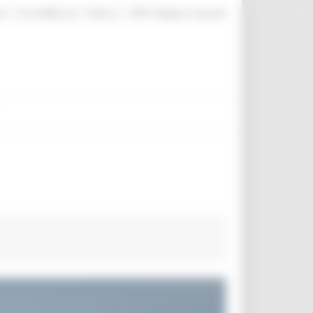
|
|
|
te
ProcediMarche
Rubrica
URP: la Regione risponde