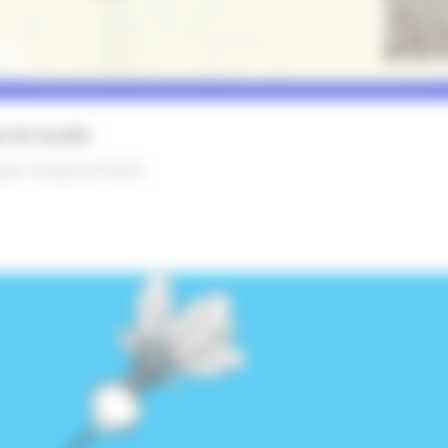
 di studio
opei
Europa ed Estero