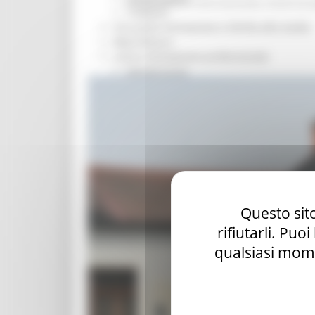
Cooperazione internazionale
Fondi Eur
Trasporti
Istruzione Formazione e Diritto allo studio
l8perilfuturo
Lavoro Formazione professionale
Attività Eures
Centri Impiego
Marchigiani nel mondo
Racconti
Migranti Marche
Bandi PRIMM
Casa
Come fare per
Cultura PRIMM
Formazione professionale PRIMM
Questo sito
Istruzione PRIMM
rifiutarli. Puo
Lavoro PRIMM
Normativa PRIMM
qualsiasi mome
Salute PRIMM
Servizi
Sociale PRIMM
ODS