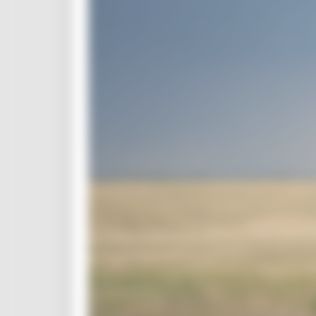
CUG
Violenza di genere
Elezioni 2025
Marche Innovazione
bandi internazionalizzazione
Bandi ricerca e innovazione
Innovazione bandi
InvestinMarche
bandi attrazione investimenti
Manifestazione di interesse 2025
Manifestazioni di interesse
Manifestazioni di interesse 2026
Pnrr
1000 Esperti
Eventi PNRR
Missione 1
missione 2
Missione 3
Missione 4
Missione 5
Missione 6