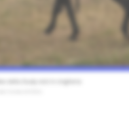
eo della Study visit in Ungheria
opei
Europa ed Estero