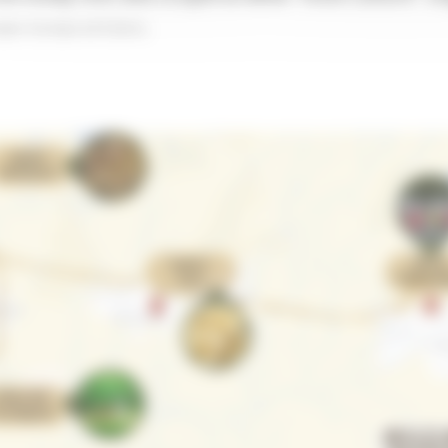
opei
Europa ed Estero