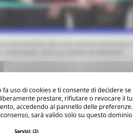
lla presentazione dei nuovi pullman extraurbani
 confortevole, vicino ai cittadini ed efficiente”
piano
 fa uso di cookies e ti consente di decidere se 
i liberamente prestare, rifiutare o revocare il 
nto, accedendo al pannello delle preferenze. S
consenso, sarà valido solo su questo dominio
Servizi:
(2)