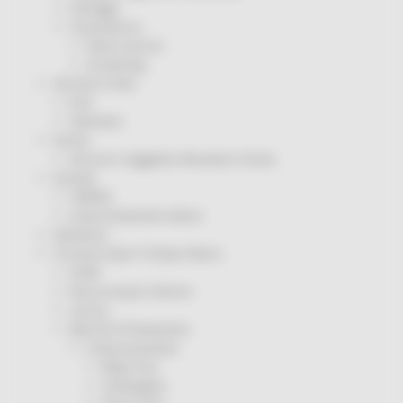
Sorteggi
Coronavirus
Piano vaccini
Screening
Servizio Civile
Enti
Volontari
Sisma
Annunci Soggetto Attuatore Sisma
Sociale
CRRDD
Invecchiamento Attivo
Statistica
Turismo Sport Tempo libero
ATIM
Pesca Acque Interne
Caccia
Marche Promozione
Comunicazione
Blog Tour
Campagne