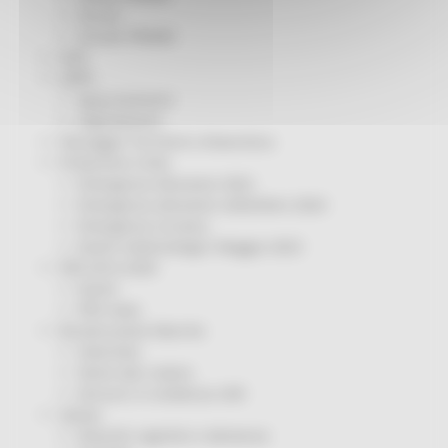
Servizi
Sociale PRIMM
ODS
ORPS
Appuntamenti
Segnalazioni
Paesaggio Territorio Urbanistica
Protezione Civile
Emergenza Alluvione 2022
Emergenza alluvione settembre 2024
Emergenza Ucraina
Eventi metereologici Maggio 2023
PSR 2014-2020
Eventi
PSR news
Ricostruzione Marche
Interviste
Storie dal cratere
Annunci in evidenza USR
Salute
Disturbi cognitivi e demenze