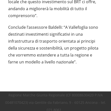
locale che questo investimento sul BRT ci offre,
andando a migliorerà la mobilità di tutto il
comprensorio”.
Conclude l’assessore Baldelli: “A Vallefoglia sono
destinati investimenti significativi in una
infrastruttura di trasporto orientata ai principi
della sicurezza e sostenibilità, un progetto pilota
che vorremmo estendere a tutta la regione e
farne un modello a livello nazionale”.
Regione Marche Giunta Regionale (CF 80008630420 P.IVA
00481070423) via Gentile da Fabriano, 9 - 60125 Ancona - tel.
071.8061