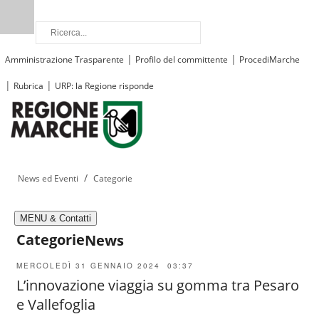
|
|
Amministrazione Trasparente
Profilo del committente
ProcediMarche
|
|
Rubrica
URP: la Regione risponde
/
News ed Eventi
Categorie
MENU & Contatti
Categorie
News
MERCOLEDÌ 31 GENNAIO 2024 03:37
L’innovazione viaggia su gomma tra Pesaro
e Vallefoglia