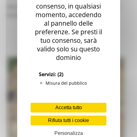
consenso, in qualsiasi
Montalto delle Marche, riparazione per i
momento, accedendo
locali comunali
al pannello delle
Ricostruzione Marche
preferenze. Se presti il
tuo consenso, sarà
valido solo su questo
dominio
Servizi:
(2)
Misura del pubblico
Accetta tutto
Rifiuta tutti i cookie
Personalizza