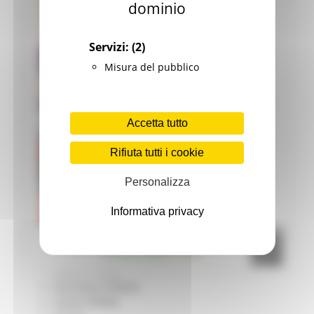
dominio
Giovani
Infrastrutture e Trasporti
Infrastrutture
Servizi:
(2)
Trasporti
Istruzione Formazione e Diritto allo studio
Misura del pubblico
l8perilfuturo
Lavoro Formazione professionale
Attività Eures
Accetta tutto
Centri Impiego
Marchigiani nel mondo
Rifiuta tutti i cookie
Racconti
Migranti Marche
Personalizza
Bandi PRIMM
Casa
Informativa privacy
Come fare per
Cultura PRIMM
Formazione professionale PRIMM
Istruzione PRIMM
Lavoro PRIMM
Normativa PRIMM
Salute PRIMM