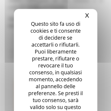
cultura marchigiana sia viva, inclusiva e in
Sala stampa
continuo dialogo con il mondo.
per Candidati
X
Nascond
Per operatori e Comuni
Sfoglia il programma completo dello Stand
Energia
Questo sito fa uso di
Enti Locali e PA
Marche:
cookies e ti consente
Marche sicure
Scuola della PA
di decidere se
PROGRAMMA 2025
Soggetto aggregatore
accettarli o rifiutarli.
SUAM
Puoi liberamente
EU Direct
Europa ed Estero
prestare, rifiutare o
Aiuti di stato
revocare il tuo
Cooperazione internazionale
consenso, in qualsiasi
Expo Dubai 2020
Progetto Gear Up!
momento, accedendo
Delegazione Bruxelles
al pannello delle
Eventi FESR FSE
preferenze. Se presti il
Fondi Europei
Finanze
tuo consenso, sarà
Tributi
valido solo su questo
Garanzia Giovani