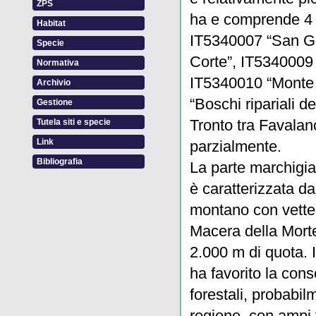
ZPS
ha e comprende 4
Habitat
IT5340007 “San Ge
Specie
Corte”, IT5340009
Normativa
IT5340010 “Monte
Archivio
“Boschi ripariali 
Gestione
Tronto tra Favalan
Tutela siti e specie
Link
parzialmente.
Bibliografia
La parte marchigian
è caratterizzata d
montano con vette 
Macera della Morte
2.000 m di quota. 
ha favorito la con
forestali, probabil
regione, con ampi t