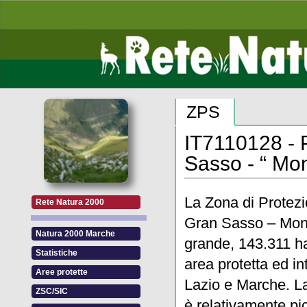
ZPS
IT7110128 - 
Sasso - “ Mon
La Zona di Protez
Rete Natura 2000
Gran Sasso – Monti
Natura 2000 Marche
grande, 143.311 h
Statistiche
area protetta ed in
Aree protette
Lazio e Marche. L
ZSC/SIC
è relativamente pi