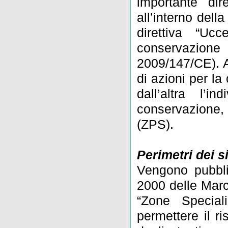
importante dir
all’interno della
direttiva “Uc
conservazione d
2009/147/CE). A
di azioni per l
dall’altra l’i
conservazione,
(ZPS).
Perimetri dei s
Vengono pubblica
2000 delle Mar
“Zone Special
permettere il r