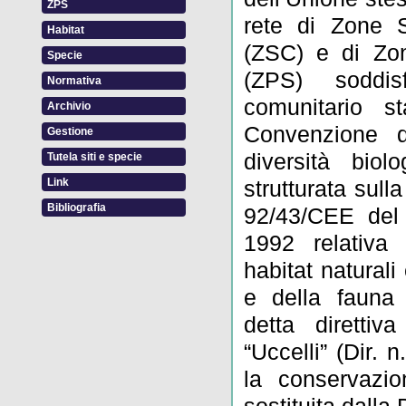
ZPS
rete di Zone S
Habitat
(ZSC) e di Zon
Specie
(ZPS) soddi
Normativa
comunitario st
Archivio
Convenzione d
Gestione
diversità biol
Tutela siti e specie
Link
strutturata sulla
Bibliografia
92/43/CEE del
1992 relativa 
habitat naturali
e della fauna
detta direttiv
“Uccelli” (Dir.
la conservazion