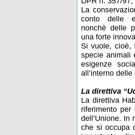
DPR n. 357/97,
La conservazion
conto delle e
nonchè delle pa
una forte innova
Si vuole, cioè, 
specie animali 
esigenze socia
all’interno dell
La direttiva “U
La direttiva Ha
riferimento per 
dell’Unione. In 
che si occupa di