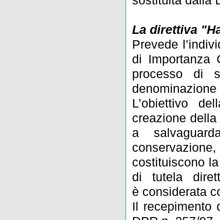
sostituita dalla
La direttiva "H
Prevede l’indivi
di Importanza C
processo di s
denominazione d
L’obiettivo de
creazione della
a salvaguarda
conservazion
costituiscono l
di tutela dire
è considerata c
Il recepimento d