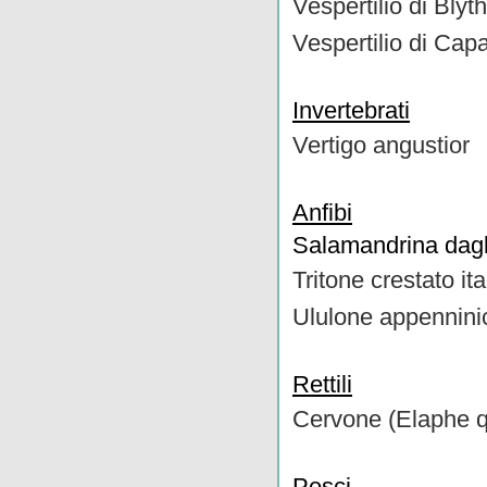
Vespertilio di Blyth
Vespertilio di Capa
Invertebrati
Vertigo angustior
Anfibi
Salamandrina dagli
Tritone crestato ita
Ululone appennin
Rettili
Cervone (Elaphe q
Pesci