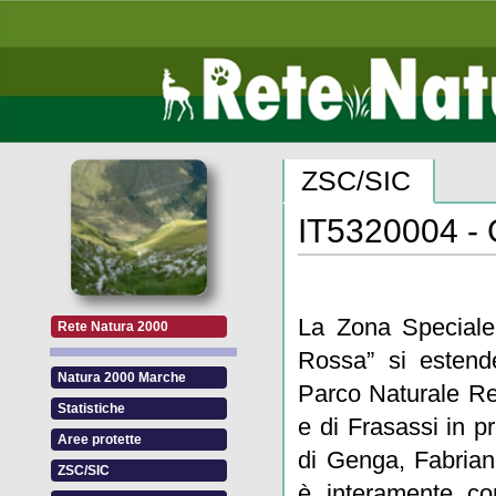
ZSC/SIC
IT5320004 - 
La Zona Speciale
Rete Natura 2000
Rossa” si estende
Natura 2000 Marche
Parco Naturale Re
Statistiche
e di Frasassi in p
Aree protette
di Genga, Fabrian
ZSC/SIC
è interamente c