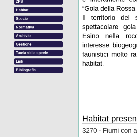
ZPS
“Gola della Rossa 
Habitat
Il territorio del
Specie
spettacolare gol
Normativa
Esino nella rocc
Archivio
interesse biogeogr
Gestione
faunistici molto 
Tutela siti e specie
Link
habitat.
Bibliografia
Habitat present
3270 - Fiumi con 