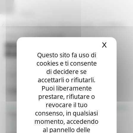
Vai al contenuto
Vai al piede
Vai al menu
Vai alla sezione Amministrazione Trasparente
Pannello di gestione dei cookies
|
|
Amministrazione Trasparente
Profilo del committente
ProcediMarche
|
|
Rubrica
URP: la Regione risponde
X
Nascond
Questo sito fa uso di
cookies e ti consente
di decidere se
/
Entra in Regione
Struttura Regionale
accettarli o rifiutarli.
Puoi liberamente
Toggle navigation
MENU & Contatti
prestare, rifiutare o
Risorse
Articolazione degli uffici
revocare il tuo
consenso, in qualsiasi
Soggetto tenuto all’obbligo di pubblicazione ex art.13
Atti della Regione
momento, accedendo
BUR
Opportunità per il territorio
al pannello delle
Servizi on Line