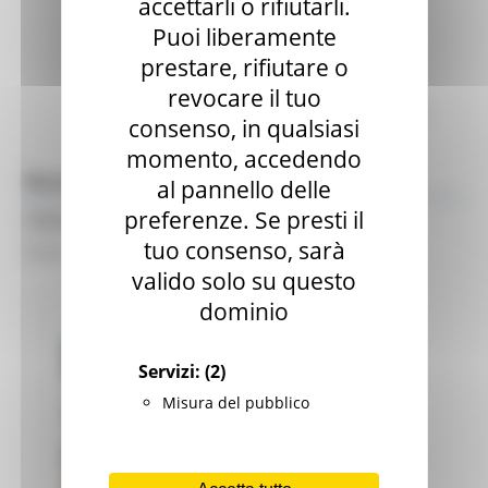
accettarli o rifiutarli.
Siti tematici
Puoi liberamente
Articolazione degli Uffici
prestare, rifiutare o
Rubrica
Elenco caselle PEC
revocare il tuo
Indice nazionale PA – riferimenti Giunta regionale
consenso, in qualsiasi
momento, accedendo
Bussola Digitale Marche - Instagram
al pannello delle
Digitalizzazione
preferenze. Se presti il
tuo consenso, sarà
Social
valido solo su questo
dominio
Servizi:
(2)
Misura del pubblico