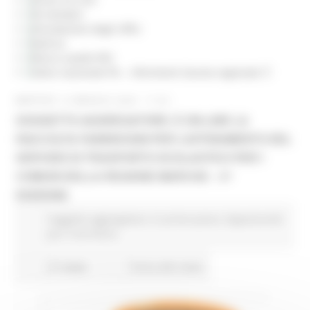
Siti tematici
Articolazione degli Uffici
Rubrica
Elenco caselle PEC
Indice nazionale PA – riferimenti Giunta regionale
MARTEDÌ 12 MAGGIO 2026 17:04
SOGGETTO AGGREGATORE: È ON-LINE LA
RACCOLTA FABBISOGNI PER L’AFFIDAMENTO DEL
SERVIZIO DI TRASPORTO SCOLASTICO PER I
COMUNI DELLA REGIONE MARCHE – 3^
EDIZIONE
Soggetto aggregatore
In primo piano
Opportunità
per il territorio
27 views
Torna alle news