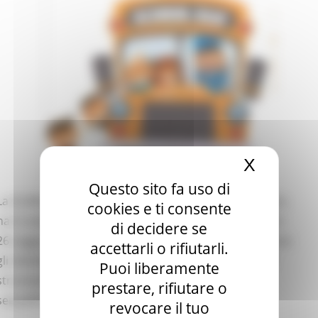
X
Nascond
Questo sito fa uso di
La SUAM, Soggetto Aggregatore della Regione Marche,
cookies e ti consente
ha il compito di stipulare Convenzioni, ai sensi dell’art.
di decidere se
26 Legge n. 488/99 e s.m.i., al duplice fine di supportare
accettarli o rifiutarli.
gli obiettivi di finanza pubblica favorendo l'utilizzo di
Puoi liberamente
strumenti informatici nella P.A. e promuovere la
prestare, rifiutare o
semplificazione, l'innovazione e il cambiamento.
revocare il tuo