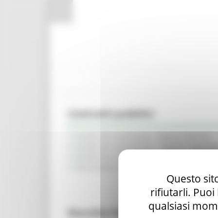
Pannello di gestione dei cookies
Contratti pubblici
Profilo del commitente - Regione Marche
Profilo del committente - Soggetto Aggreg
Profilo del committente - SUA (Gare su dele
Osservatorio dei contratti pubblici
Questo sito
rifiutarli. Puo
qualsiasi mome
Raccolta fabbisogni in corso