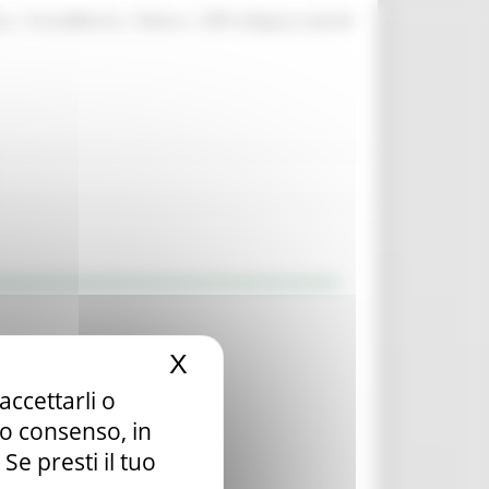
|
|
|
te
ProcediMarche
Rubrica
URP: la Regione risponde
X
Nascondi il banner dei c
accettarli o
tuo consenso, in
e presti il tuo