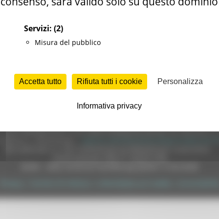
consenso, sarà valido solo su questo dominio
Servizi:
(2)
ERMINATO COMPARTO REGIONI ED ENTI LOCALI
Misura del pubblico
TERMINATO COMPARTO SANITA'
Accetta tutto
Rifiuta tutti i cookie
Personalizza
Informativa privacy
e (CF 80008630420 P.IVA 00481070423) via Gentile da Fabriano, 9 
ella p.e.c. istituzionale :
regione.marche.protocollogiunta@emarche
Sito realizzato su CMS DotNetNuke by DotNetNuke Corporation
Autorizzazione SIAE n° 1225/I/1298
DUNS - Data Universal Numbering System: 514216030
Privacy
|
Termini Di Utilizzo
|
Informativa sui Cookie
|
Accessibilit