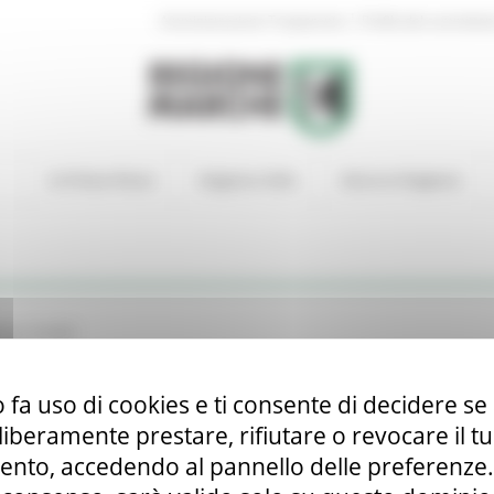
|
Amministrazione Trasparente
Profilo del committen
In Primo Piano
Regione Utile
Entra in Regione
atore SUAM
ga)
 fa uso di cookies e ti consente di decidere se 
i liberamente prestare, rifiutare o revocare il 
nto, accedendo al pannello delle preferenze. S