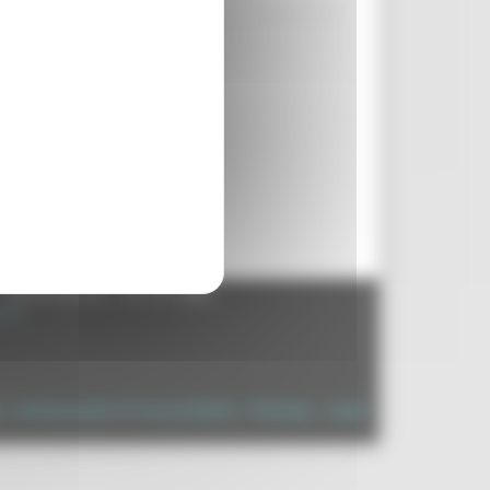
- 60125 Ancona - tel. 071.8061
.it
à
|
Dichiarazione di Accessibilità
|
Sitemap
|
Login