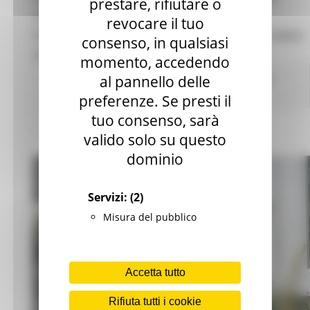
prestare, rifiutare o
OPERATORI VOLONTARI DA AVVIARE NEI
revocare il tuo
PROGETTI DI SERVIZIO CIVILE REGIONALE ANNO
consenso, in qualsiasi
2022
momento, accedendo
al pannello delle
Comunicati stampa
In primo piano
Garanzia
Giovani
preferenze. Se presti il
tuo consenso, sarà
432 views
Torna alle news
valido solo su questo
dominio
Servizi:
(2)
Misura del pubblico
Accetta tutto
Rifiuta tutti i cookie