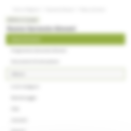
/
/
Entra in Regione
Garanzia Giovani
News ed eventi
MENU & Contatti
Nuova Garanzia Giovani
News ed eventi
Programma Garanzia Giovani
Documenti di attuazione
Misure
A chi rivolgersi
Monitoraggio
FAQ
Contatti
Giovani