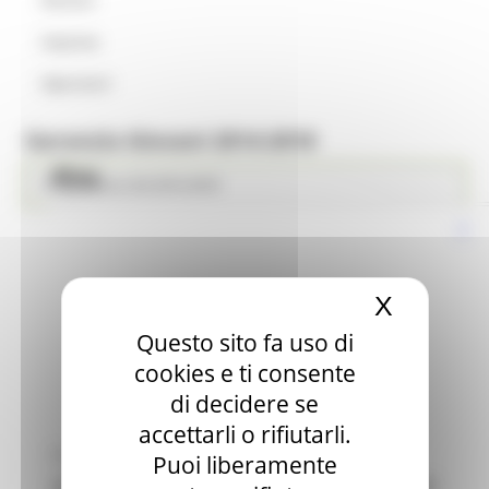
Imprese
Operatori
Garanzia Giovani 2014-2018
Blog
Programma GG 2014-2018
X
Nascond
Questo sito fa uso di
cookies e ti consente
di decidere se
accettarli o rifiutarli.
MERCOLEDÌ 27 LUGLIO 2022 11:02
Puoi liberamente
GARANZIA GIOVANI, APERTO IL BANDO PER