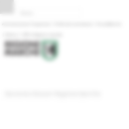
Pannello di gestione dei cookies
|
|
Amministrazione Trasparente
Profilo del committente
ProcediMarche
|
|
Rubrica
URP: la Regione risponde
Garanzia Giovani Regione Marche