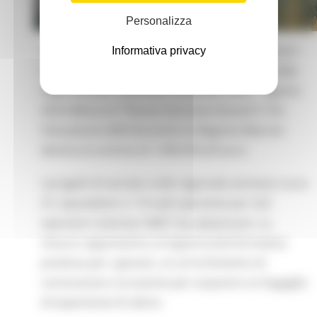
Personalizza
Aperto il bando per la selezione di 222 operatori
Informativa privacy
volontari da avviare nei progetti di servizio civile
regionale per il periodo novembre 2022 – agosto
2023 (Misura 6 “Nuova Garanzia Giovani”). Per
l’attuazione dell’intervento la Regione Marche
destina la somma di 1.094.593,20 euro.
I progetti di servizio civile regionale ammessi sono
27, equivalenti a 114 sedi operative per 222
operatori volontari NEET da selezionare. La
misura rappresenta un’opportunità formativa
preziosa per i giovani, un arricchimento di
conoscenze e occasione per acquisire un bagaglio
di esperienze di valore.