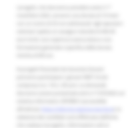
I progetti, che dovranno prendere avvio il 1°
novembre 2022, avranno una durata di 10 mesi
con un orario di 25 ore settimanali. Agli operatori
volontari spetta un assegno mensile di 444.30
euro lordi, una copertura assicurativa e una
formazione generale e specifica della durata
minima di 80 ore.
Ai progetti finanziati da Garanzia Giovani
potranno partecipare i giovani NEET di età
compresa tra i 18 e i 28 anni. Le domande
dovranno essere presentate entro il 15/9/2022 sul
sistema informatico SIFORM 2 (accessibile
all’indirizzo
https://siform2.regione.marche.it
); la
selezione dei candidati sarà effettuata dall’ente
che realizza il progetto. Informazioni utili al