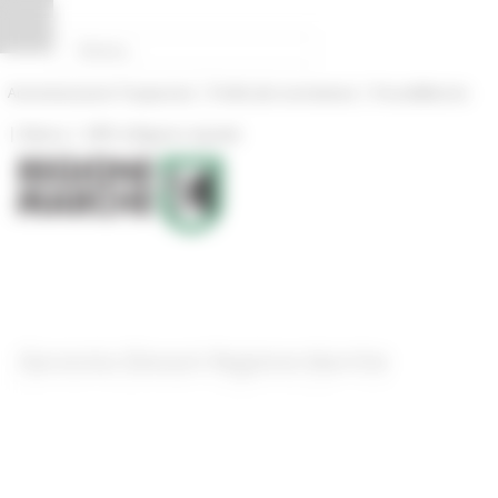
Pannello di gestione dei cookies
|
|
Amministrazione Trasparente
Profilo del committente
ProcediMarche
|
|
Rubrica
URP: la Regione risponde
Garanzia Giovani Regione Marche