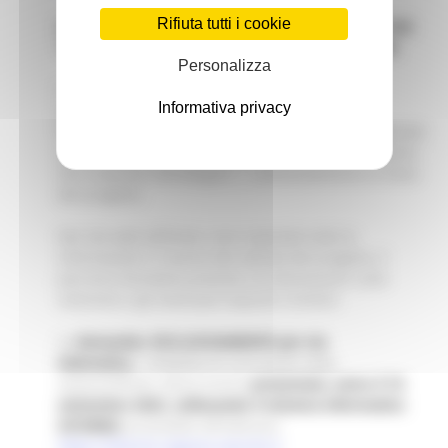
Rifiuta tutti i cookie
LA MANCATA ADESIONE AL PROGRAMMA PON-IOG
"GARANZIA GIOVANI" COMPORTA L'ESCLUSIONE
.
Personalizza
E' possibile presentare una sola domanda di
Informativa privacy
partecipazione.
Per presentare la domanda di Servizio Civile Regionale
occorre innanzi tutto individuare l'ente di riferimento
che troverete nell'allegato 1, contestualmente al titolo
del progetto.
Nel sito web dell’ente, sono riportate tutte le
informazioni in merito alle attività del progetto, il
percorso formativo previsto, le informazioni sulla
selezione e gli eventuali requisiti richiesti.
La
domand
a,
ESCLUSIVAMENTE per via
telematica,
completa di curriculum vitae
autocertificato, dovrà essere
presentata, entro il 15
settembre 2022, utilizzando il sistema informatico
SIFORM2
accessibile all’indirizzo:
https://siform2.regione.marche.it