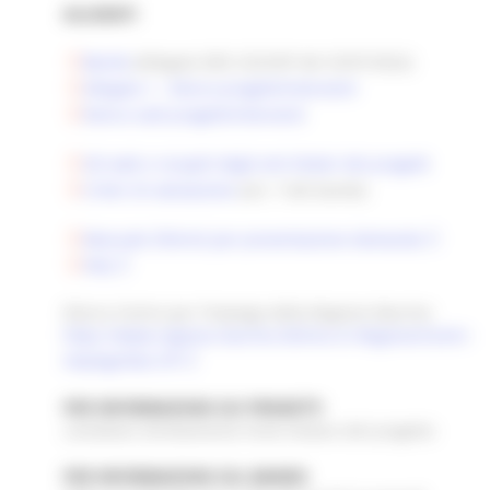
ALLEGATI
Bando
(Allegato DDS 252/IISP del 25/07/2022)
Allegato 1 - Elenco progetti/interventi
Elenco sedi progetti/interventi
Siti web e recapiti degli enti titolari dei progetti
Criteri di valutazione
(art. 7 del bando)
Manuale Siform2 per presentazione domanda
FAQ
Elenco Centro per l'impiego della Regione Marche:
https://www.regione.marche.it/Entra-in-Regione/Centri-
Impiego/Dai-CPI
PER INFORMAZIONI SUI PROGETTI
contattare direttamente l’ente titolare del progetto
PER INFORMAZIONI SUL BANDO