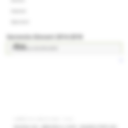
Imprese
Operatori
Garanzia Giovani 2014-2018
Blog
Programma GG 2014-2018
LUNEDÌ 25 LUGLIO 2022 10:04
NUOVA GG - MISURA 6: SCR - BANDO PER 222