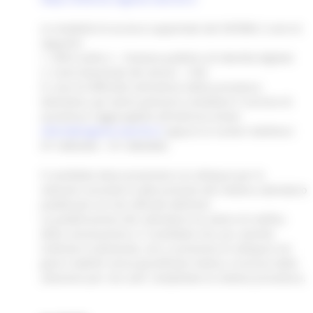
Le modalità di accesso supportate dal SIFORM 2 sono le
seguenti:
1. SPID Livello 2 – Sistema pubblico di identità digitale
2. Carta Nazionale dei Servizi – CNS
In caso di difficoltà nell’utilizzo della procedura
telematica, gli utenti potranno contattare il servizio di
assistenza raggiungibile all’indirizzo email:
siform@regione.marche.it
oppure ai numeri telefonici
071.8063442 - 071.8063600.
Il candidato deve presentarsi al colloquio per le
selezioni secondo le date previste dal relativo calendario
pubblicato sul sito ufficiale dell’ente.
La pubblicazione del calendario ha valore di notifica
della convocazione e il candidato che, pur avendo
inoltrato la domanda, non si presenta al colloquio nei
giorni stabiliti senza giustificato motivo, è escluso dalla
selezione per non aver completato la relativa procedura.