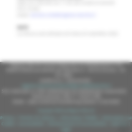
dalle ore 9:00 alle ore 11:30, dal lunedì al venerdì
0721.31255
email:
servizio.civile@regione.marche.it
NOTE
La misura sarà attivata nel mese di novembre 2022
Regione Marche Giunta Regionale (CF 80008630420 P.IVA
00481070423) via Gentile da Fabriano, 9 - 60125 Ancona - tel.
071.8061
casella p.e.c. istituzionale :
regione.marche.protocollogiunta@emarche.it
Sito realizzato su CMS DotNetNuke by DotNetNuke Corporation
Autorizzazione SIAE n° 1225/I/1298
DUNS - Data Universal Numbering System: 514216030
Copyright 2026 by Regione Marche
Privacy
|
Termini Di Utilizzo
|
Informativa TEAMS
|
Informativa sui
Cookie
|
Accessibilità
|
Dichiarazione di Accessibilità
|
Sitemap
|
Login