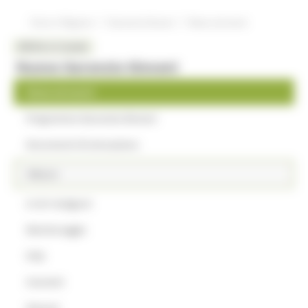
/
/
Entra in Regione
Garanzia Giovani
News ed eventi
MENU & Contatti
Nuova Garanzia Giovani
News ed eventi
Programma Garanzia Giovani
Documenti di attuazione
Misure
A chi rivolgersi
Monitoraggio
FAQ
Contatti
Giovani