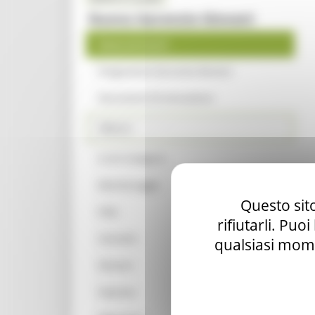
Nuova Garanzia Giovani
News ed eventi
Programma Garanzia Giovani
Documenti di attuazione
Misure
A chi rivolgersi
Monitoraggio
Questo sito
FAQ
rifiutarli. Puo
Contatti
qualsiasi mome
Giovani
Imprese