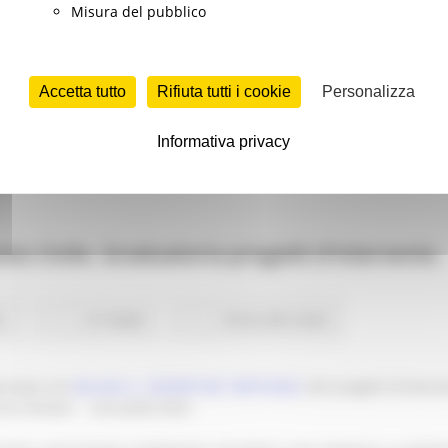
Misura del pubblico
Accetta tutto
Rifiuta tutti i cookie
Personalizza
Informativa privacy
zio Civile. Graduatoria progetti d'intervento
e
21 views
Torna alle news
provata con
decreto n. 233/IISP del 18/07/2022
, dei progetti d'interv
nzia Giovani - annualità 2022