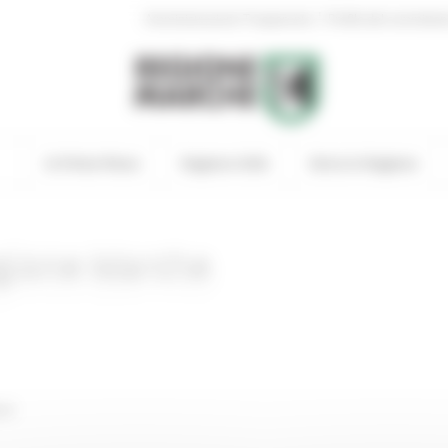
|
Amministrazione Trasparente
Profilo del committen
In Primo Piano
Regione Utile
Entra in Regione
egione Marche
nti