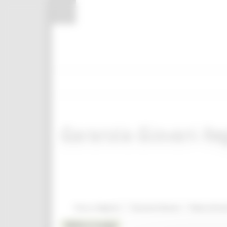
Pannello di gestione dei cookies
Garanzia Giovani R
/
/
Entra in Regione
Garanzia Giovani
News ed eve
MENU & Contatti