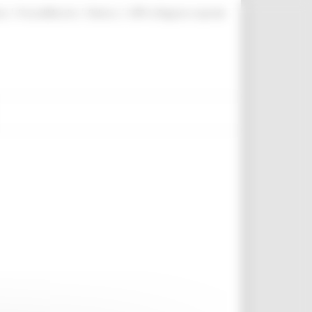
|
|
|
te
ProcediMarche
Rubrica
URP: la Regione risponde