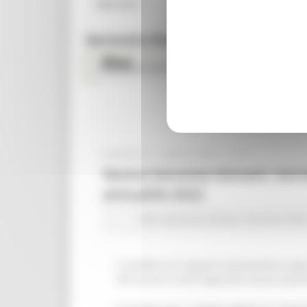
Operatori
Garanzia Giovani 2014-2018
Blog
Programma GG 2014-2018
GIOVEDÌ 21 LUGLIO 2022 11:41
Nuova Garanzia Giovani: Servi
annualità 2022
Enti
Garanzia Giovani
Servizio Civil
Si pubblica di seguito la graduatoria, ap
del Servizio Civile Regionale Nuova Gara