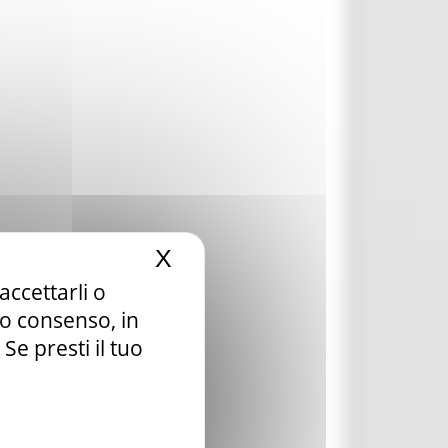
X
Nascondi il banner dei c
accettarli o
tuo consenso, in
e presti il tuo