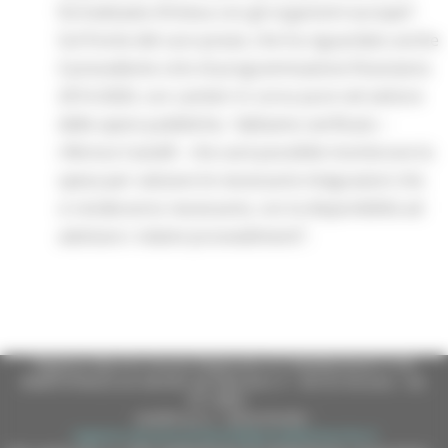
formalizzate d’intesa con gli organismi europei”.
Sul fronte del caro-prezzi, che ha riguardato anche
il precedente ciclo di programmazione finanziaria
2014-2020, con cantieri in corso pure nel settore
delle opere pubbliche, “abbiamo verificato –
riferisce Castelli - che sarà possibile monitorare la
spesa per valutare le necessarie integrazioni che
si renderanno necessarie, con la disponibilità ad
adottare i relativi provvedimenti”.
Regione Marche Giunta Regionale (CF 80008630420 P.IVA
00481070423) via Gentile da Fabriano, 9 - 60125 Ancona - tel.
071.8061
casella p.e.c. istituzionale :
regione.marche.protocollogiunta@emarche.it