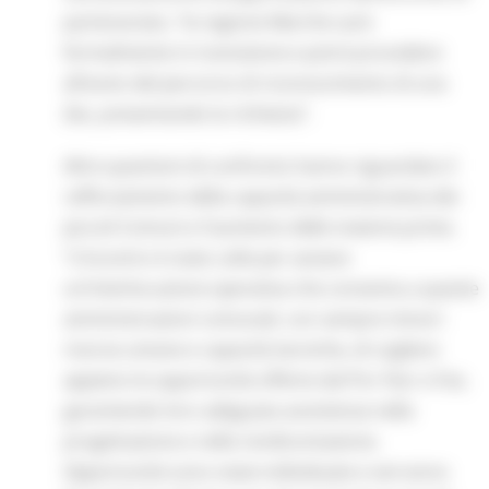
partenariato, “la regione Marche sarà
formalmente in transizione e potrà procedere
all’avvio del percorso di riconoscimento di una
Zes, presentando la richiesta”.
Altre questioni di confronto hanno riguardato il
rafforzamento della capacità amministrativa dei
piccoli Comuni e l’aumento delle materie prime.
“L’incontro è stato utile per avviare
un’interlocuzione operativa che consenta a queste
amministrazioni comunali, con sempre minori
risorse umane e capacità tecniche, di cogliere
appieno le opportunità offerte dal Por Fesr e Fse,
garantendo loro adeguata assistenza nella
progettazione e nella rendicontazione.
Opportunità sono state individuate e verranno