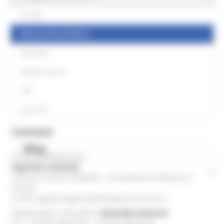
La sede
News eventi ed attvità
Newsletter
Bollettino GUUE
CdR
Links Utili
Contatti
Blog
Direttore Delegazione:
Segretario Generale
Indirizzo: Palazzo Raffaello - Via Gentile da Fabriano 9 -
Ancona
e-mail: segretariogenerale@regione.marche.it
Responsabile a Bruxelles:
Antonella Passarani
Tel.: +32 (0)2 286.85.43 - +32 (0)2 286.85.44