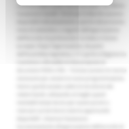
usufruire delle nuove risorse europee”, ha riferito
l’assessore Castelli. I fondi per le Marche saranno
disponibili indicativamente a partire dal prossimo
mese di settembre, a seguito dell’approvazione
dell’Accordo di partenariato tra Italia e Unione
europea. Dopo l’approvazione, da parte
dell’Assemblea legislativa, il 15 aprile la Regione ha
trasmesso a Bruxelles le due proposte di
documenti FESR e FSE+. “A breve avremo le risorse
necessarie per avviare la nuova programmazione.
Vanno quindi avviate subito le istruttorie dei
relativi bandi, utilizzando al meglio questi
inevitabili tempi tecnici per essere pronti a
riversare sul territorio tutte le opportunità
disponibili”, chiarisce l’assessore.
Successivamente all’approvazione dell’accordo di