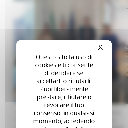
X
Nascond
Questo sito fa uso di
cookies e ti consente
di decidere se
accettarli o rifiutarli.
Puoi liberamente
prestare, rifiutare o
revocare il tuo
consenso, in qualsiasi
Nuova programmazione delle risorse Por Fesr e
momento, accedendo
Fse+ 2021-2027, costituzione di una Zes (Zona