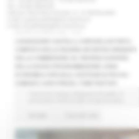
Fax: +32 (0)2 286.85.48
Indirizzo: Rond Point Schuman 14 - B 1040 Bruxelles
e-mail: a.passarani@regione-marche.eu
e-mail: bruxelles@regione-marche.eu
GIOVEDÌ 28 APRILE 2022 15:06
L’ASSESSORE CASTELLI, A BRUXELLES PER IL
COMITATO DELLE REGIONI, INCONTRA DIRIGENTI
DELLA COMMISSIONE UE: RISORSE EUROPEE
DELLA NUOVA PROGRAMMAZIONE, ZONA
ECONOMICA SPECIALE, SOSTEGNI AI PICCOLI
COMUNI E CARO PREZZI, I TEMI TRATTATI
Comunicati stampa
Delegazione Bruxelles
In
primo piano
Fondi Europei
Europa ed Estero
68 views
Torna alle news