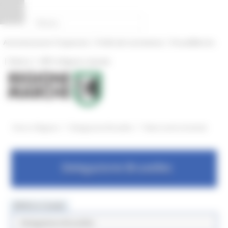
Pannello di gestione dei cookies
|
|
Amministrazione Trasparente
Profilo del committente
ProcediMarche
|
|
Rubrica
URP: la Regione risponde
/
/
Entra in Regione
Delegazione Bruxelles
News eventi ed attvità
Delegazione Bruxelles
MENU & Contatti
Delegazione Bruxelles