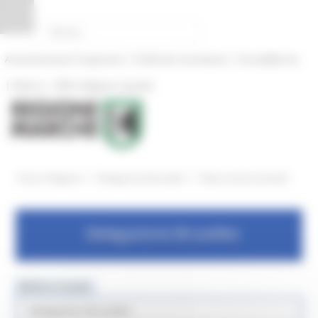
Pannello di gestione dei cookies
|
|
Amministrazione Trasparente
Profilo del committente
ProcediMarche
|
|
Rubrica
URP: la Regione risponde
/
/
Entra in Regione
Delegazione Bruxelles
News eventi ed attvità
Delegazione Bruxelles
MENU & Contatti
Delegazione Bruxelles