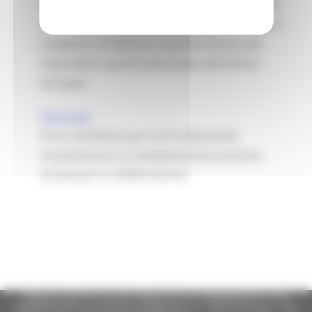
A valle di discorso tenuto dal Presidente della
Commissione europea Ursula von der Leyen ti
chiediamo di dedicare qualche minuto per
rispondere a poche domande sull'Unione
europea.
Clicca qui
Il tuo contributo per noi è importante.
Il questionario è completamente anonimo.
Grazie per la collaborazione
Regione Marche Giunta Regionale (CF 80008630420 P.IVA
00481070423) via Gentile da Fabriano, 9 - 60125 Ancona - tel.