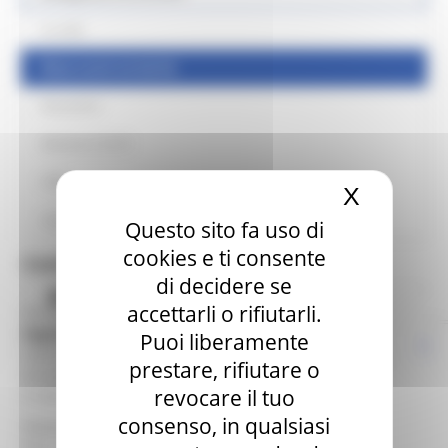
La sede
News eventi ed attvità
Newsletter
Bollettino GUUE
CdR
X
Nascond
Links Utili
Questo sito fa uso di
cookies e ti consente
Contatti
di decidere se
Blog
accettarli o rifiutarli.
Direttore Delegazione:
Segretario Generale
Puoi liberamente
Indirizzo: Palazzo Raffaello - Via Gentile da Fabriano 9 -
prestare, rifiutare o
Ancona
revocare il tuo
e-mail: segretariogenerale@regione.marche.it
consenso, in qualsiasi
Responsabile a Bruxelles:
Antonella Passarani
Tel.: +32 (0)2 286.85.43 - +32 (0)2 286.85.44