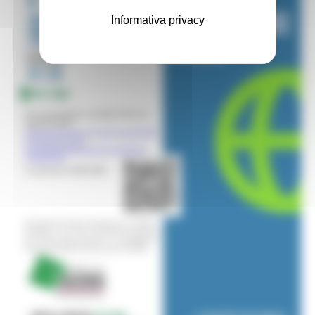
Informativa privacy