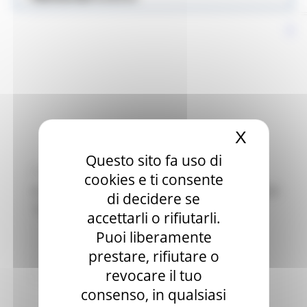
X
Nascond
Questo sito fa uso di
GIOVEDÌ 2 NOVEMBRE 2023 11:10
cookies e ti consente
IL COLLOCAMENTO MIRATO COME FORMA DI
di decidere se
TUTELA PER IL LAVORATORE FRAGILE
accettarli o rifiutarli.
Centri Impiego
20 views
Puoi liberamente
prestare, rifiutare o
Torna alle news
revocare il tuo
consenso, in qualsiasi