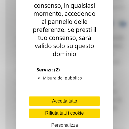
consenso, in qualsiasi
momento, accedendo
al pannello delle
preferenze. Se presti il
tuo consenso, sarà
Il Servizio tedesco di collocamento internazionale
valido solo su questo
ZAV con le reti EURES italiana e tedesca, lanciano
dominio
un progetto per qualificarsi e lavorare come
autisti professionisti, di autobus e di camion, in
Servizi:
(2)
Baviera (Germania).
Misura del pubblico
SI possono candidare cittadini europei o che
abbiano un permesso di lungo soggiornanti in
Europa, in possesso di patente di guida di cat. B,
Accetta tutto
con età minima di 21 anni per la qualificazione
Rifiuta tutti i cookie
come autisti di camion e 24 come autisti di
autobus. Non sono richieste competenze
Personalizza