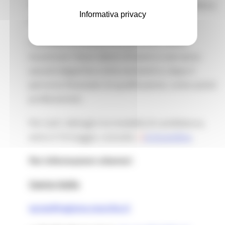
linguistiche specifiche: un corso di lingua tedesca
Informativa privacy
verrà finanziato dal progetto.
I candidati preselezionati potranno subito
incontrare i futuri datori di lavoro e verranno
assunti dapprima come assistenti e, dopo il
percorso finanziato di qualificazione, come autisti
professionisti.
Per tutti i dettagli e la modalità di candidatura,
entro il 10 maggio, consulta
la locandina
.
Per informazioni ulteriori
:
Centro Italia
eures@regione.marche.it