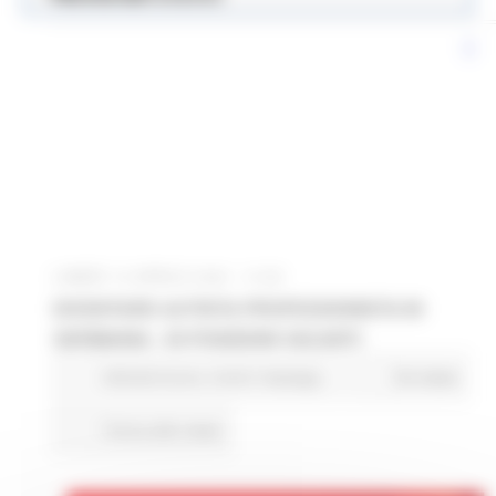
LUNEDÌ 15 APRILE 2024 14:59
DIVENTARE AUTISTA PROFESSIONISTA IN
GERMANIA - 50 POSIZIONI VACANTI
Attività Eures
Centri Impiego
56 views
Torna alle news