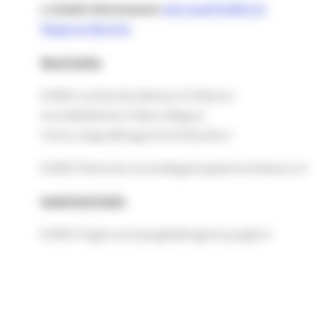
o chiedi informazioni
allo Staff EURES di
Regione Marche
Nord Italia
EURES Lombardia Barbara D'Alessio:
eures@afolmet.it Maria Megna:
maria_megna@regione.lombardia.it
EURES Piemonte eures@agenziapiemontelavoro.it
Isole/Sud Italia
EURES Puglia eurespuglia@regione.puglia.it