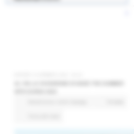
GIOVEDÌ 18 GENNAIO 2024 09:40
AL VIA LA VII EDIZIONE DI SEIZE THE SUMMER
WITH EURES 2024
Attività Eures
Centri Impiego
18 views
Torna alle news