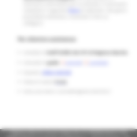
seminario informativo per le aziende, è necessario
compilare il seguente
form
di adesione. Nei giorni
precedenti all’evento, riceverete il link cui
collegarsi.
Per ulteriore assistenza:
Contatta lo
Staff EURES dei CPI di Regione Marche
Consulta le
guide
aziende
/
candidati
Guarda i
video tutorial
Visita le nostre
F.A.Q.
Invia una mail a: eures@regione.marche.it
Regione Marche Giunta Regionale (CF 80008630420 P.IVA