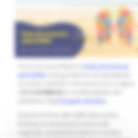
Torna una nuova edizione di
Seize the Summer
with EURES
, la più grande fiera virtuale dedicata
al turismo, ospitalità e ristorazione che si svolgerà
il
21 e il 22 febbraio
in modalità digitale sulla
piattaforma degli
European Job Days
.
Seize the Summer with EURES 2024, evento
finalizzato al reclutamento di personale
stagionale, consentirà di mettere in contatto