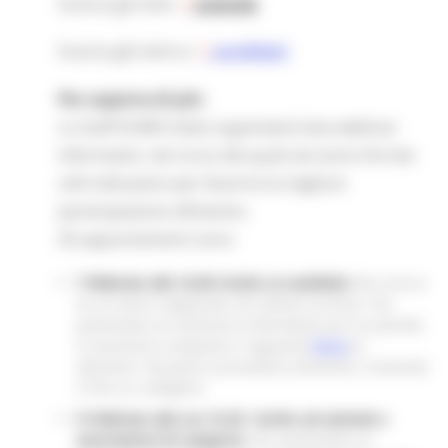
Scarica gli inviti
aziende
Scarica gli inviti ai
candidati
Per saperne di più:
Lo Staff EURES Italia organizzerà due webinar
informativi, nel corso dei quali verranno fornite
utili indicazioni per favorire la migliore
partecipazione all’evento.
Gli appuntamenti sono:
7 febbraio alle 16,00 rivolto ai candidati
alla ricerca
di un lavoro stagionale nel settore turistico. Per
partecipare al seminario informativo per le aziende,
è necessario compilare il seguente
form
di
adesione. Nei giorni precedenti all’evento, riceverete
il link cui collegarsi.
9 Febbraio alle ore 15,30
rivolto ad aziende e
associazioni di categoria
. Per partecipare al