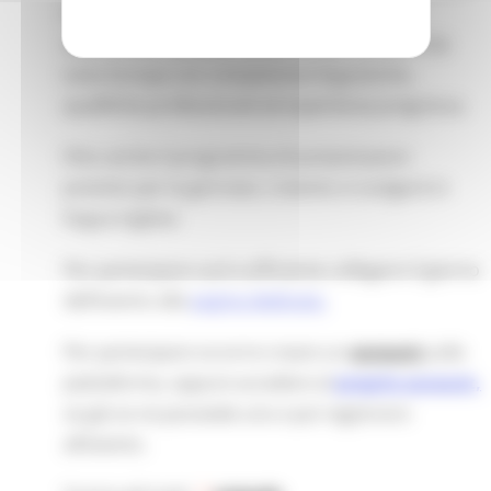
e condurre colloqui di selezione online,
selezionare candidati qualificati provenienti da
tutta Europa con competenze linguistiche,
qualifiche professionali ed esperienza pregressa.
Fitto anche il programma di presentazioni
previsto per la giornata. L'evento si svolgerà in
lingua inglese.
Per partecipare sarà sufficiente collegarsi il giorno
dell’evento alla
pagina dedicata.
Per partecipare occorre creare un
account
sulla
piattaforma, oppure accedere al
proprio account,
se già se ne possiede uno e poi registrarsi
all’evento.