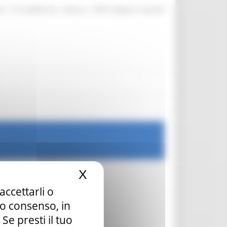
|
|
|
te
ProcediMarche
Rubrica
URP: la Regione risponde
X
Nascondi il banner dei c
accettarli o
tuo consenso, in
e presti il tuo