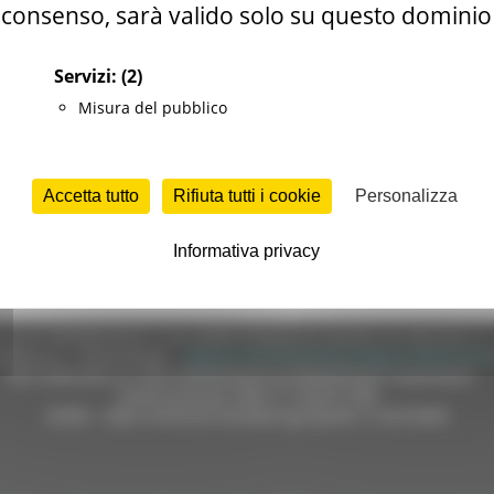
consenso, sarà valido solo su questo dominio
VA MARCHE Mercoledì 10 Giugno 2026
Servizi:
(2)
Misura del pubblico
il centro impiego di Civitanova marche il recruting day dalle
Accetta tutto
Rifiuta tutti i cookie
Personalizza
Informativa privacy
e (CF 80008630420 P.IVA 00481070423) via Gentile da Fabriano, 9 
ella p.e.c. istituzionale :
regione.marche.protocollogiunta@emarche
Sito realizzato su CMS DotNetNuke by DotNetNuke Corporation
Autorizzazione SIAE n° 1225/I/1298
DUNS - Data Universal Numbering System: 514216030