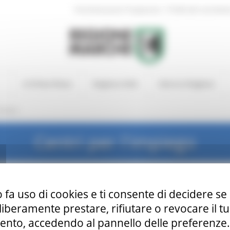
|
Amministrazione Trasparente
Profilo del committen
In Primo Piano
Regione Utile
Entra in Regione
rchivio
Centri per l'impiego
 fa uso di cookies e ti consente di decidere se 
i liberamente prestare, rifiutare o revocare il 
nto, accedendo al pannello delle preferenze. S