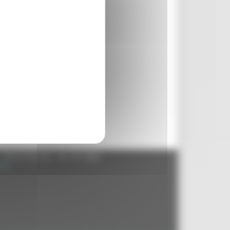
 ore
- 60125 Ancona - tel. 071.8061
.it