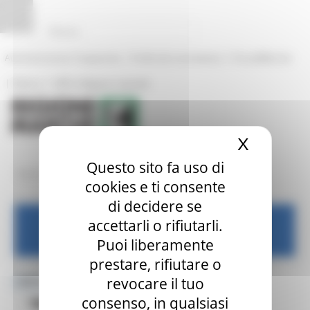
Vai al contenuto
Vai al piede
Vai al menu informativo
Vai al menu servizi
Vai alla sezione Amministrazione Trasparente
Pannello di gestione dei cookies
|
|
Amministrazione Trasparente
Profilo del committente
ProcediMarche
|
|
Rubrica
URP: la Regione risponde
X
Nascond
Questo sito fa uso di
/
/
/
Entra in Regione
Centri Impiego
Dove trovarci
Archivio
cookies e ti consente
di decidere se
accettarli o rifiutarli.
Centri per l'impiego
Puoi liberamente
prestare, rifiutare o
revocare il tuo
MENU & Contatti
consenso, in qualsiasi
Blog
Dove trovarci