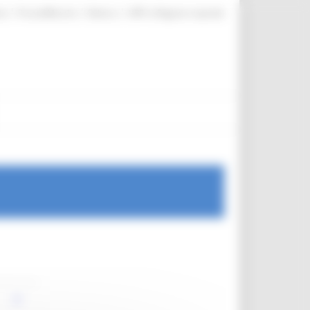
|
|
|
te
ProcediMarche
Rubrica
URP: la Regione risponde