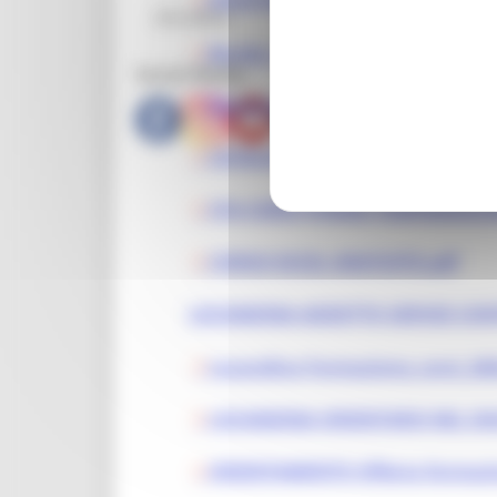
ASSISTENTE STUDIO ODONTOIAT
CPI Urbino
Bando_Corso_Modellista Calzatu
Social Media
Castanicoltura.pdf
CATALOGO FORMATIVO 2026 AC
CFA CORSI FORMA.TEMPMARZO2
CORSO EXCEL GRATUITO.pdf
LOCANDINA ADDETTO SERVIZI CON
Locandina Formazione_corsi_20
LOCANDINA ORIENTARSI NEL DIGI
ORIENTAMENTO Offerta formazi