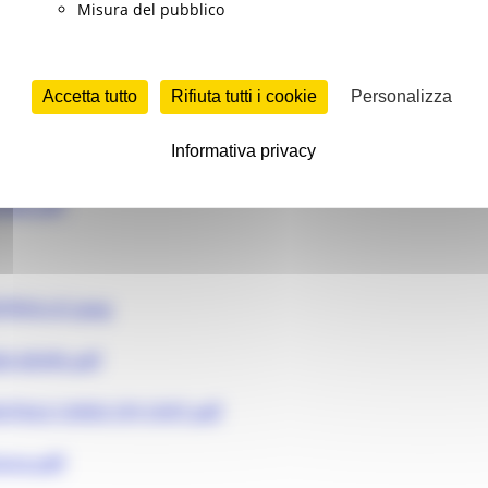
RICO ACCADEMIA.pdf
Misura del pubblico
riero.pdf
Accetta tutto
Rifiuta tutti i cookie
Personalizza
Informativa privacy
CADEMIA.pdf
026.pdf
TROLLO.jpeg
26 ADHR.pdf
TALE CORSI CPI CIVIT.pdf
one.pdf