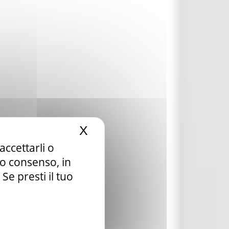
X
Nascondi il banner dei c
accettarli o
tuo consenso, in
e presti il tuo