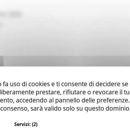
rzo 2026
ck
 fa uso di cookies e ti consente di decidere se 
 2026.pdf
i liberamente prestare, rifiutare o revocare il 
nto, accedendo al pannello delle preferenze. S
consenso, sarà valido solo su questo dominio
4.pdf
Servizi:
(2)