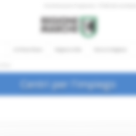
|
Amministrazione Trasparente
Profilo del committen
In Primo Piano
Regione Utile
Entra in Regione
rchivio
Centri per l'impiego