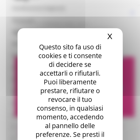
Coordinamento Regionale
CPI Ancona
VENERDÌ 28 FEBBRAIO 2025 09:36
LABORATORI DEL MESE DI MARZO
CPI Ascoli Piceno
X
Nascond
Macerata
Go Back
CPI Civitanova Marche
Questo sito fa uso di
cookies e ti consente
CPI Fabriano
di decidere se
CPI Fano
accettarli o rifiutarli.
CPI Fermo
Puoi liberamente
prestare, rifiutare o
CPI Jesi
revocare il tuo
CPI Macerata
consenso, in qualsiasi
CPI Pesaro
momento, accedendo
al pannello delle
CPI San Benedetto del Tronto
preferenze. Se presti il
CPI Senigallia