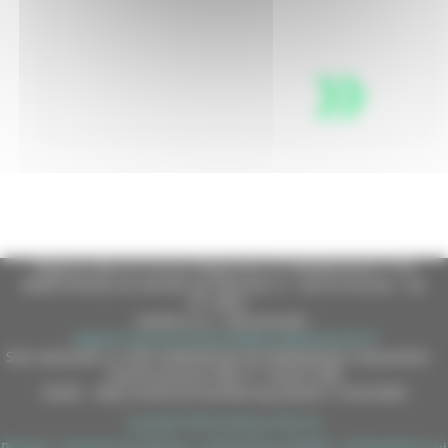
Regione Marche Giunta Regionale (CF 80008630420 P.IVA
00481070423) via Gentile da Fabriano, 9 - 60125 Ancona - tel.
071.8061
casella p.e.c. istituzionale :
regione.marche.protocollogiunta@emarche.it
Sito realizzato su CMS DotNetNuke by DotNetNuke Corporation
Autorizzazione SIAE n° 1225/I/1298
DUNS - Data Universal Numbering System: 514216030
Copyright 2026 by Regione Marche
Privacy
|
Termini Di Utilizzo
|
Informativa TEAMS
|
Informativa sui