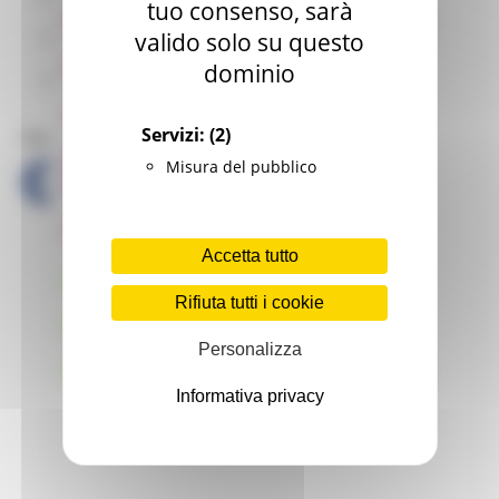
tuo consenso, sarà
valido solo su questo
CPI Tolentino
dominio
CPI Urbino
Servizi:
(2)
Social Media
Misura del pubblico
Accetta tutto
Rifiuta tutti i cookie
Personalizza
Informativa privacy