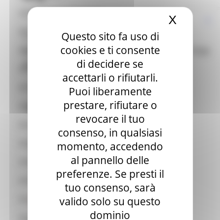
Coordinamento Regionale
X
Nascond
CPI Ancona
Questo sito fa uso di
MARTEDÌ 19 DICEMBRE 2023 06:45
cookies e ti consente
CPI CIVITANOVA MARCHE - NEWSLETTER
CPI Ascoli Piceno
di decidere se
DICEMBRE 2023
CPI Civitanova Marche
accettarli o rifiutarli.
Civitanova Marche
Go Back
CPI Fabriano
Puoi liberamente
prestare, rifiutare o
CPI Fano
CONTENUTI DELLA NEWSLETTER :
revocare il tuo
CPI Fermo
Corsi di formazione IeFP e IFTS
consenso, in qualsiasi
Corsi e formazione professionale
CPI Jesi
momento, accedendo
Servizio civile
al pannello delle
Offerte di lavoro in Italia
CPI Macerata
Offerte di lavoro all'estero
preferenze. Se presti il
Link utili
CPI Pesaro
tuo consenso, sarà
valido solo su questo
CPI San Benedetto del Tronto
Newsletter DICEMBRE 2023.pdf
dominio
CPI Senigallia