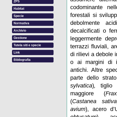
ZPS
codominante nell
Habitat
forestali si svilu
Specie
debolmente acidi
Normativa
decalcificati o fer
Archivio
leggermente depr
Gestione
terrazzi fluviali, 
Tutela siti e specie
Link
di rilievi a debole 
Bibliografia
o ai margini di in
antichi. Altre sp
parte dello strat
sylvatica
)
,
tiglio 
maggiore (
Fra
(
Castanea sativa
avium
), acero d’
obtusatum
), a