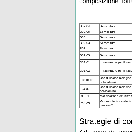
composizione flori
B02.04
Selvicoltura
B02.06
Selvicoltura
B06
Selvicoltura
B02.03
Selvicoltura
B03
Selvicoltura
B07.03
Selvicoltura
D01.01
Infrastrutture per il trasp
D01.02
Infrastrutture per il trasp
Uso di risorse biologico
F03.01.01
selvicoltura)
Uso di risorse biologico
F04.02
selvicoltura)
J01.01
Modificazione dei sistem
Processi biotici e abioti
K04.05
catastrofi)
Strategie di c