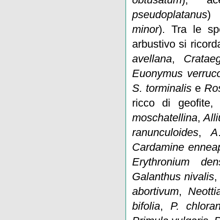
pseudoplatanus
)
minor
). Tra le sp
arbustivo si ricor
avellana
,
Cratae
Euonymus verrucos
S. torminalis
e
Ro
ricco di geofite
moschatellina
,
All
ranunculoides
,
A
Cardamine enneap
Erythronium dens
Galanthus nivalis
abortivum
,
Neottia
bifolia
,
P. chlora