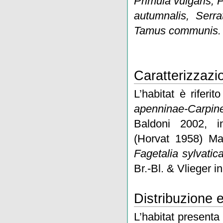
Primula vulgaris,
P
autumnalis, Serrat
Tamus communis.
Caratterizzazio
L’habitat è rifer
apenninae-Carpin
Baldoni 2002, i
(Horvat 1958) Ma
Fagetalia sylvatic
Br.-Bl. & Vlieger i
Distribuzione 
L’habitat presenta