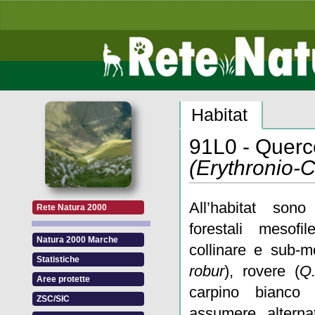
Habitat
91L0 - Quercet
(Erythronio-C
All’habitat sono 
Rete Natura 2000
forestali mesofi
Natura 2000 Marche
collinare e sub-m
Statistiche
robur
), rovere (
Q.
Aree protette
carpino bianco 
ZSC/SIC
assumere alterna