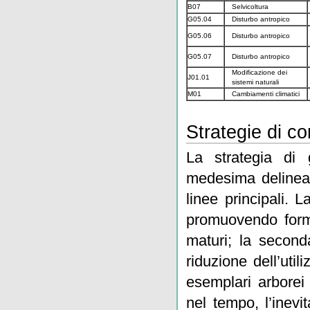
B07
Selvicoltura
G05.04
Disturbo antropico
G05.06
Disturbo antropico
G05.07
Disturbo antropico
Modificazione dei
J01.01
sistemi naturali
M01
Cambiamenti climatici
Strategie di c
La strategia di 
medesima delineat
linee principali. L
promuovendo forme
maturi; la seconda
riduzione dell’util
esemplari arbore
nel tempo, l’inevi