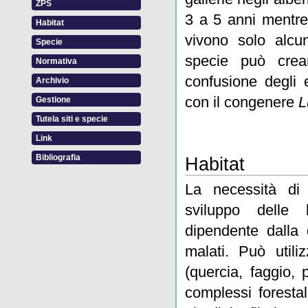
ZPS
3 a 5 anni mentre 
Habitat
vivono solo alcun
Specie
specie può crear
Normativa
confusione degli 
Archivio
con il congenere
L
Gestione
Tutela siti e specie
Link
Bibliografia
Habitat
La necessità di 
sviluppo delle
dipendente dalla d
malati. Può utiliz
(quercia, faggio, 
complessi forestal