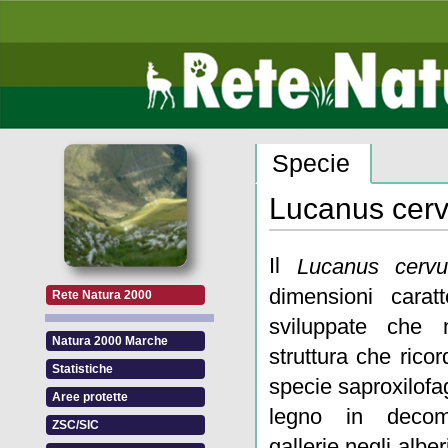
Specie
Lucanus cer
Il
Lucanus cervu
dimensioni carat
Rete Natura 2000
sviluppate che
Natura 2000 Marche
struttura che rico
Statistiche
specie saproxilofag
Aree protette
legno in decom
ZSC/SIC
gallerie negli albe