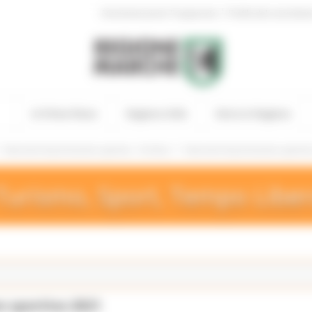
|
Amministrazione Trasparente
Profilo del committen
In Primo Piano
Regione Utile
Entra in Regione
/
/
Interventi di promozione sportiva - Archivio
Interventi di promozione sportiv
Turismo, Sport, Tempo Libe
e sportiva 2021