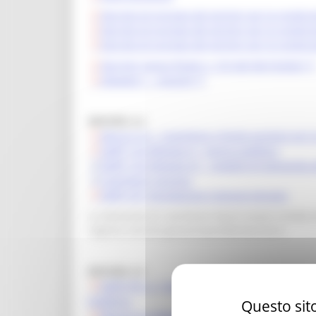
Decreto di proroga dei termini per la rendico
Decreto di proroga dei termini per la rendico
Decreto di proroga dei termini per la rendico
Decreto revoca finale n. 216 del 06/10/2023
Allegato 1 - revoche
MISURA 3.2
Misura 3.2 – Contributi a fondo perduto per la
DDPF 122 Allegato A - Avviso pubblico
DDPF 122 Allegato A1 - modello di domanda e
Contributi concessi
DDPF 251 liquidazione Comune Ancona
La domanda di contributo dovrà essere inviata en
regione.marche.giovanisport@emarche.it
MISURA 4.3
DDPF IPC n. 7 del 29/01/2021 - Misura 4.3 - Ma
pubblico.
Questo sito
Misura 4.3 Allegato 1 - Manifestazioni e compe