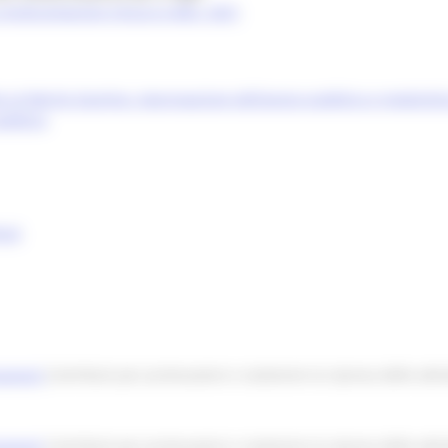
a rendicontazione misura 4.4bis_2021
vi al Merito Sportivo. Approvazione dell’avviso pubblico e modulist
ubblico
uti
sasport
Contributi per promuovere e sostenere la ripresa delle attivi
sasport
Contributi per promuovere e sostenere la ripresa delle attivi