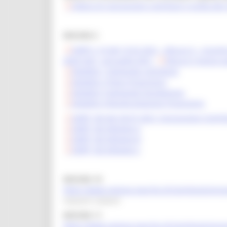
lettera di concessione contributi e guida all
MISURA 5
DDPF n 10 del 10 02 2021 - Misura 5 – Incenti
2020-2021, annualità 2021.
Misura 5 Avviso p
Modello 1 Domanda contributo
Modello 2 Piano Finanziario
Modello 3 domanda liquidazione
Modello 4 Rendicontazione Finanziaria
DDPF 160 del 28-07-2021 Concessione Contrib
DDPF 160 Allegato A
DDPF 160 Allegato B
DDPF 160 Allegato C
MISURA 10
https://www.regione.marche.it/Contributoripre
impianti natatori
MISURA 11
https://www.regione.marche.it/Contributoripre