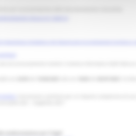
rmine per la presentazione della documentazione consuntiva
rendicontazione misura 4.3_2020-21
 di importanza strategica che favoriscono la promozione turistica e r
ontributi
olo ed esclusivamente tramite il sistema informativo SIGEF (Misura
dalle ore
23:59
del
15/06/2021
alle ore
18:00
del
05/07/2021
; fa fe
2/10/2021
Concessione contributi per un importo complessivo di eur
nualità 2021 - Esigibilità 2021”
la rendicontazione per il Sigef