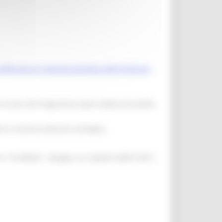
afforzano la capacità attrattiva della Regione.
 4.4 bis del Programma Sport 2020) accessibile
de la ricevuta avvenuta consegna.
o 110.000,00 - Impegni sui Capitoli 2060110011,