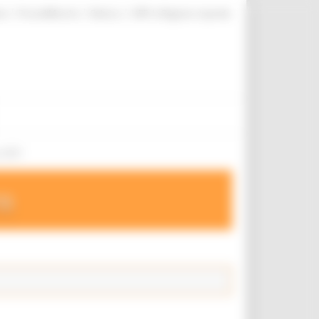
|
|
|
te
ProcediMarche
Rubrica
URP: la Regione risponde
a 2021
ro