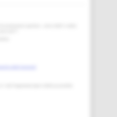
di promozione sportiva – anno 2020” e della
anno 2017”.
eativa
porto atleti tesserati
 3.1 del Programma Sport 2020
) accessibile