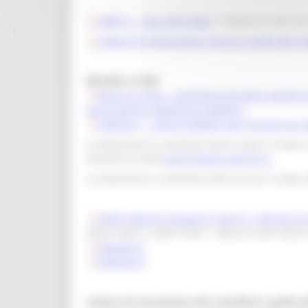
DDPF n. 1 del 25/01/2022
- Riapertura del te
Lettera di integrazione risorse e guida alla 
MISURA 4.4 BIS
Misura 4.4 bis - Contributi ad eventi sportivi
Approvazione dell’Avviso pubblico.
Allegato 1 - avviso pubblico per l’accesso ai c
La domanda di contributo dovrà essere inviata s
all’indirizzo web
sigef.regione.marche.it.
La domanda di contributo dovrà essere inviata 
DDPF Politiche Giovanili e Sport n. 206 del 2
2060110025 e 2060110057 - Bilancio 2021/2023 an
Allegato A
Allegato B
Lettera di concessione dei contributi e guida al