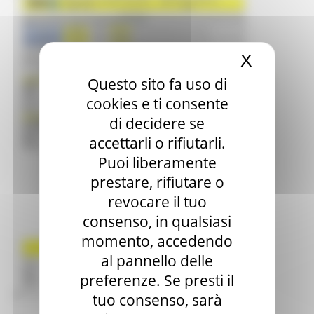
X
Nascond
Questo sito fa uso di
cookies e ti consente
di decidere se
accettarli o rifiutarli.
Puoi liberamente
prestare, rifiutare o
revocare il tuo
consenso, in qualsiasi
momento, accedendo
al pannello delle
preferenze. Se presti il
MERCOLEDÌ 3 MARZO 2021 16:19
tuo consenso, sarà