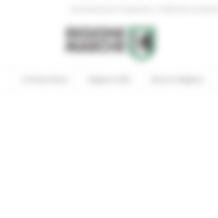
|
Amministrazione Trasparente
Profilo del committen
In Primo Piano
Regione Utile
Entra in Regione