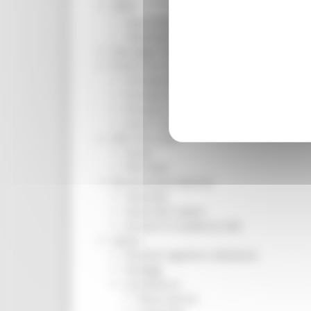
ORPS
Appuntamenti
Segnalazioni
Paesaggio Territorio Urbanistica
Protezione Civile
Emergenza Alluvione 2022
Emergenza alluvione settembre 2024
Emergenza Ucraina
Eventi metereologici Maggio 2023
PSR 2014-2020
Eventi
PSR news
Ricostruzione Marche
Interviste
Storie dal cratere
Annunci in evidenza USR
Salute
Disturbi cognitivi e demenze
Sorteggi
Coronavirus
Piano vaccini