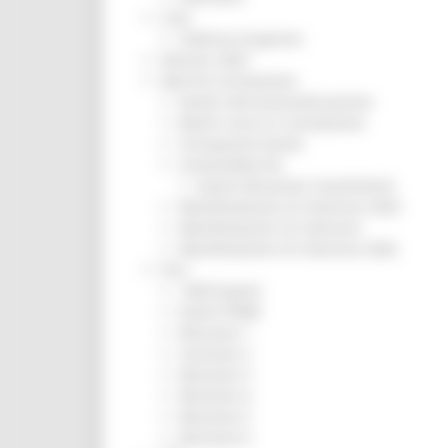
CUG
Violenza di genere
Elezioni 2025
Marche Innovazione
bandi internazionalizzazione
Bandi ricerca e innovazione
Innovazione bandi
InvestinMarche
bandi attrazione investimenti
Manifestazione di interesse 2025
Manifestazioni di interesse
Manifestazioni di interesse 2026
Pnrr
1000 Esperti
Eventi PNRR
Missione 1
missione 2
Missione 3
Missione 4
Missione 5
Missione 6