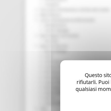
Trasporti
Istruzione Formazione e Diritto allo studio
l8perilfuturo
Lavoro Formazione professionale
Attività Eures
Centri Impiego
Marchigiani nel mondo
Racconti
Migranti Marche
Bandi PRIMM
Casa
Come fare per
Cultura PRIMM
Formazione professionale PRIMM
Questo sito
Istruzione PRIMM
rifiutarli. Puo
Lavoro PRIMM
Normativa PRIMM
qualsiasi mome
Salute PRIMM
Servizi
Sociale PRIMM
ODS