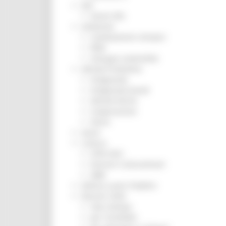
ZES
Eventi ZES
Ambiente
Cambiamenti climatici
REM
Sviluppo sostenibile
Attività Produttive
Artigianato
Artigianato bandi
Attività Ittiche
Cooperazione
Storie
Avvisi
Cultura
GTM 2021
Itinerari CulturaSmart
SBM
Edilizia Lavori Pubblici
Elezioni 2020
Sala stampa
per Candidati