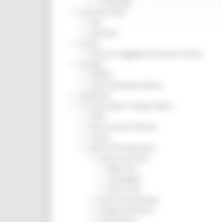
Screening
Servizio Civile
Enti
Volontari
Sisma
Annunci Soggetto Attuatore Sisma
Sociale
CRRDD
Invecchiamento Attivo
Statistica
Turismo Sport Tempo libero
ATIM
Pesca Acque Interne
Caccia
Marche Promozione
Comunicazione
Blog Tour
Campagne
Press Tour
Eventi Promozione
Programmazione
Promozione