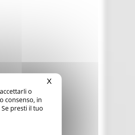
X
Nascondi il banner dei c
accettarli o
tuo consenso, in
e presti il tuo