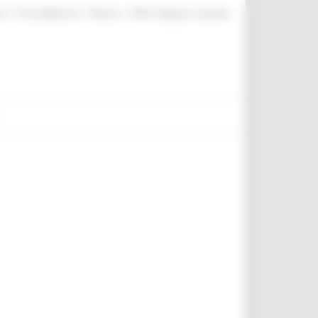
|
|
|
te
ProcediMarche
Rubrica
URP: la Regione risponde