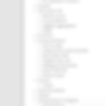
Per operatori e Comuni
Energia
Enti Locali e PA
Marche sicure
Scuola della PA
Soggetto aggregatore
SUAM
EU Direct
Europa ed Estero
Aiuti di stato
Cooperazione internazionale
Expo Dubai 2020
Progetto Gear Up!
Delegazione Bruxelles
Eventi FESR FSE
Fondi Europei
Finanze
Tributi
Garanzia Giovani
Giovani
Infrastrutture e Trasporti
Infrastrutture